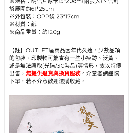
※規格：明信片厚卡15*20cm(兩張入)
、信封
袋展開約61*25cm
※外包裝：OPP袋 23*17cm
※材質：紙
※商品重量：約120g
【註】OUTLET區商品因年代久遠，少數品項
的包裝、印製物可能會有一些小痕跡、泛黃、
或是無法讀取(光碟/3C製品)等情形，故以特價
出售，
無提供退貨與換貨服務
。介意者請謹慎
下單，若不介意歡迎選購收藏。