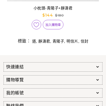
小枕頭-青陽子+靜濤君
$144
$180
加入購物車
標籤：
,
,
,
,
道
靜濤君
青陽子
明信片
信封
快速連結
購物導覽
我的帳號
聯絡我們