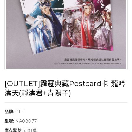
[OUTLET]霹靂典藏Postcard卡-龍吟
濤天(靜濤君+青陽子)
品牌:
PILI
型號:
NA08077
庫存狀態:
可訂購