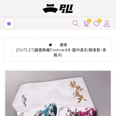
0
0
搜尋
[OUTLET]霹靂典藏Postcard卡-龍吟濤天(靜濤君+青
陽子)