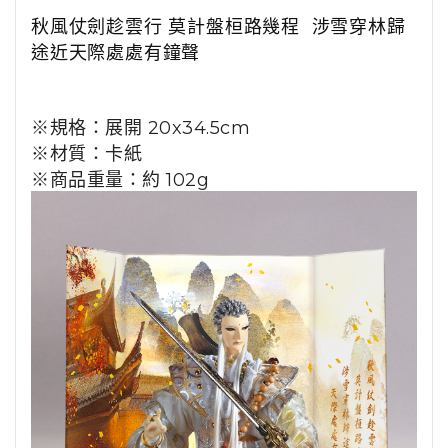
秋風仗劍趁雲行 莫計盤桓路幾程
涉雪穿林歸
途近天際處處有鐘聲
※規格：展開
20x34.5cm
※材質：卡紙
※商品重量：約
102g