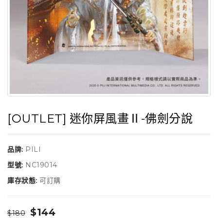
[OUTLET] 迷你屏風畫Ⅱ-佛劍分說
品牌:
PILI
型號:
NC19014
庫存狀態:
可訂購
$144
$180