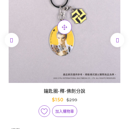


鑰匙圈-釋-佛劍分說
$150
$299
加入購物車