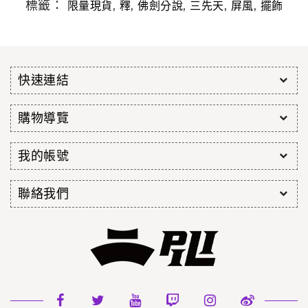
標籤：
,
,
,
,
,
限量現貨
釋
佛劍分說
三先天
屏風
擺飾
快速連結
購物導覽
我的帳號
聯絡我們