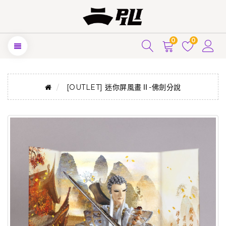
0
0
[OUTLET] 迷你屏風畫Ⅱ-佛劍分說