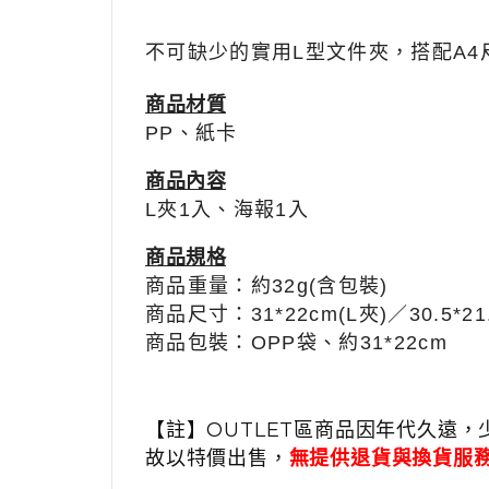
不可缺少的實用L型文件夾，搭配
A4
商品材質
PP、紙卡
商品內容
L夾
1入
、海報
1入
商品規格
商品重量：約32g(含包裝)
商品尺寸：
31*22cm(L夾)／
30.5*2
商品包裝：OPP
袋、
約31*22cm
【註】OUTLET區商品因年代久遠，
故以特價出售，
無提供退貨與換貨服