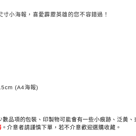
尺寸
小海報，喜愛霹靂英雄的您不容錯過！
1.5cm (A4海報)
少數品項的包裝、印製物可能會有一些小痕跡、泛黃、或
務
。介意者請謹慎下單，若不介意歡迎選購收藏。