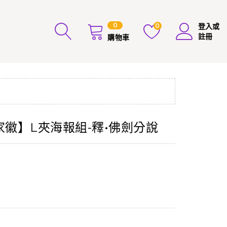
0
0
登入或
註冊
購物車
靂家徽】L夾海報組-釋•佛劍分說