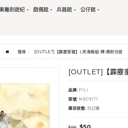
東離劍遊紀
戲偶館
兵器館
公仔館
搜尋
[OUTLET]【霹靂家徽】L夾海報組-釋•佛劍分說
[OUTLET]【霹
品牌:
PILI
型號:
NB09171
庫存狀態:
可訂購
$50
$99