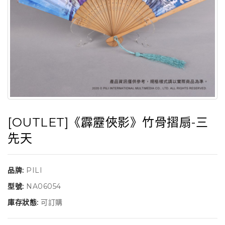
[OUTLET]《霹靂俠影》竹骨摺扇-三
先天
品牌:
PILI
型號:
NA06054
庫存狀態:
可訂購