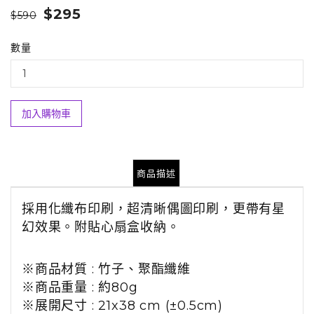
$295
$590
數量
加入購物車
商品描述
採用化纖布印刷，超清晰偶圖印刷，更帶有星
幻效果。附
貼心扇盒收納。
※商品
材質
:
竹子、聚酯纖維
※商品
重量 : 約
80g
※
展開尺寸
:
21x38 cm (
±
0.5
cm
)