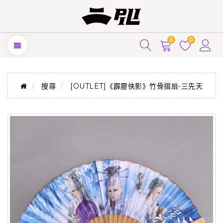
0
0
搜尋
[OUTLET]《霹靂俠影》竹骨摺扇-三先天