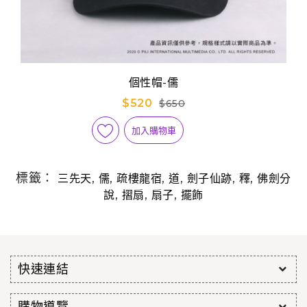
個性帽-儒
$520
$650
加入購物車
標籤：
,
,
,
,
,
,
三先天
儒
疏樓龍宿
道
劍子仙跡
釋
佛劍分
,
,
,
說
摺扇
扇子
擺飾
快速連結