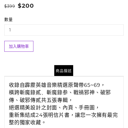
$200
$399
數量
加入購物車
商品描述
收錄自霹靂英雄音樂精選原聲帶
65~69
，
橫跨斬魔錄貳
、
斬魔錄参
、
戰禍邪神
、
破邪
傳
、
破邪傳貳共五張專輯，
絕選精美設計之封面、內頁、手冊圖，
重新集結成
24
張明信片書，讓您一次擁有最完
整的獨家收藏。