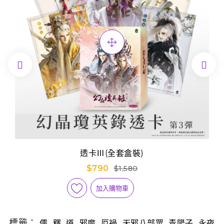


透卡Ⅲ(全套盒裝)
$790
$1,580
加入購物車
標籤：
,
,
,
,
,
,
,
儒
釋
道
邪魔
厄禍
天邪八部眾
青陽子
永夜