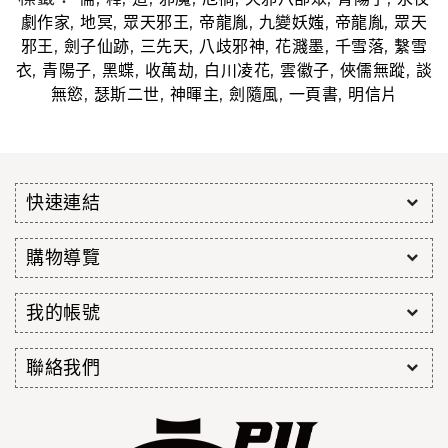
,
,
,
,
,
,
劇作家
地冥
眾天邪王
帝龍胤
九變妖媸
帝龍胤
眾天
,
,
,
,
,
,
邪王
劍子仙跡
三先天
八歧邪神
花濺墨
千雪落
繫雪
,
,
,
,
,
,
,
衣
青陽子
黑蝶
收萬劫
白川凌花
雲徽子
俠儒無蹤
談
,
,
,
,
,
無慾
瑟斯二世
神暉主
劍隨風
一頁書
明信片
快速連結
購物導覽
我的帳號
聯絡我們