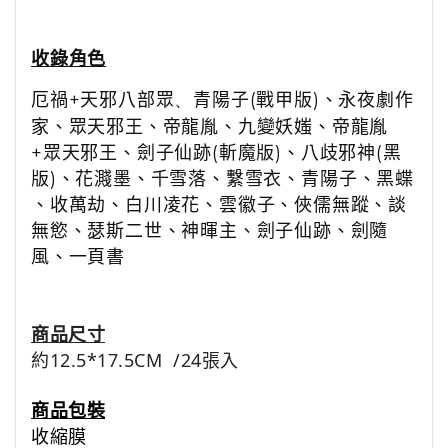
收錄角色
厄禍
+
天邪八部眾
、
青陽子
(
戰甲版
)
、
永夜劇作
家
、
眾天邪王
、
帝龍胤
、
九變妖媸
、
帝龍胤
+
眾天邪王
、
劍子仙跡
(
斬魔版
)
、
八歧邪神
(
黑
版
)
、
花濺墨
、
千雪落
、
繫雪衣
、
青陽子
、
黑蝶
、
收萬劫
、
白川凌花
、
雲徽子
、
俠儒無蹤
、
談
無慾
、
瑟斯二世
、
神暉主
、
劍子仙跡
、
劍隨
風
、
一頁書
商品尺寸
約12.5*17.5CM /24張入
商品包裝
收縮膜