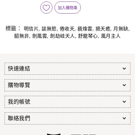
加入購物車
標籤：
,
,
,
,
,
,
明信片
談無慾
倦收天
藐烽雲
挹天癒
月無缺
,
,
,
,
韶無非
劍風雲
劍劫岐天人
舒龍琴心
風月主人
快速連結
購物導覽
我的帳號
聯絡我們