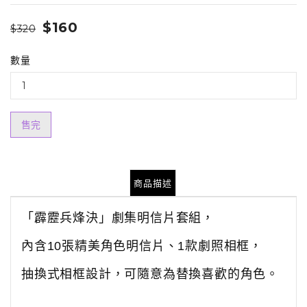
$160
$320
數量
售完
商品描述
「霹靂兵烽決」劇集明信片套組，
內含
10
張精美角色明信片、
1
款劇照相框，
抽換式相框設計，可隨意為替換喜歡的角色。