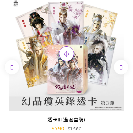


透卡Ⅲ(全套盒裝)
$790
$1,580