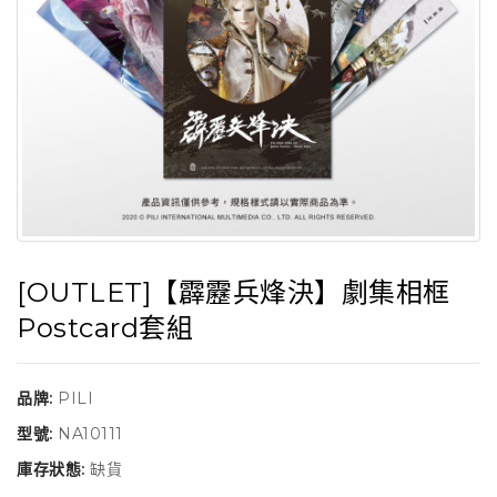
[OUTLET]【霹靂兵烽決】劇集相框
Postcard套組
品牌:
PILI
型號:
NA10111
庫存狀態:
缺貨