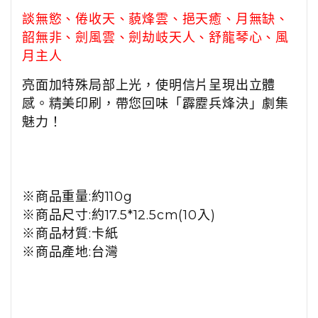
談無慾、倦收天、藐烽雲、挹天癒、月無缺、
韶無非、劍風雲、劍劫岐天人、舒龍琴心、風
月主人
亮面加特殊局部上光，使明信片呈現出立體
感。精美印刷，帶您回味「霹靂兵烽決」劇集
魅力！
※
商品重量:
約
110g
※
商品尺寸:
約
17.5*12.5cm(10
入
)
※
商品材質:
卡紙
※商品產地:台灣