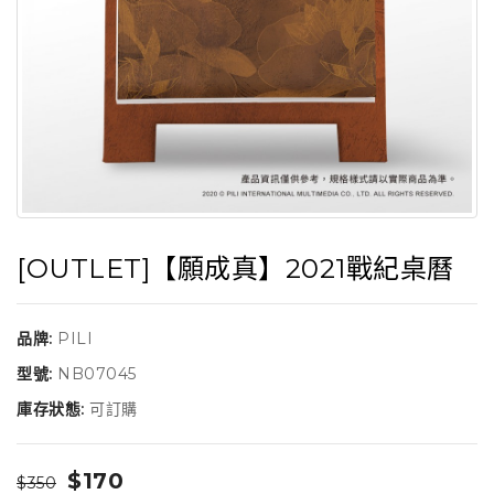
[OUTLET]【願成真】2021戰紀桌曆
品牌:
PILI
型號:
NB07045
庫存狀態:
可訂購
$170
$350