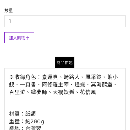
數量
加入購物車
商品描述
※收錄角色：素還真、崎路人、風采鈴、葉小
釵、一頁書、阿修羅主宰、燈蝶、冥海龍靈、
百里泣、織夢師、天禍妖狐、花信風
材質：紙類
重量：約
280
g
產地：台灣製