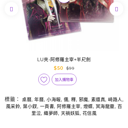


LU夾-阿修羅主宰+半尺劍
$50
$99
加入購物車
標籤：
,
,
,
,
,
,
,
,
桌曆
年曆
小海報
儒
釋
邪魔
素還真
崎路人
,
,
,
,
,
,
風采鈴
葉小釵
一頁書
阿修羅主宰
燈蝶
冥海龍靈
百
,
,
,
里泣
織夢師
天禍妖狐
花信風