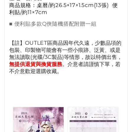
商品規格：
桌曆
/
約
26.5×17×1.5cm
(13
張
)
便
利貼
/
約
11×7cm
■
便利貼多款
Q
俠隨機搭配附贈一組
【註】OUTLET區商品因年代久遠，少數品項的
包裝、印製物可能會有一些小痕跡、泛黃、或是
無法讀取(光碟/3C製品)等情形，故以特價出售，
無提供退貨與換貨服務
。介意者請謹慎下單，若
不介意歡迎選購收藏。