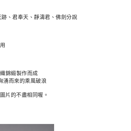
天跡、君奉天、靜濤君、佛劍分說
用
浪織錦緞製作而成
洶湧而來的乘風破浪
圖片的不盡相同喔。