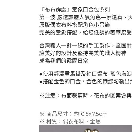
『布布霹靂』意象口金包系列
第一波 嚴選霹靂人氣角色—素還真、
原版偶衣布料搭配角色小吊飾
完美的意象搭配，給您低調的奢華感受
台灣職人一針一線的手工製作，堅固耐
讓美好的設計及堅持完美的職人精神
成為我們的霹靂日常
●使用靜濤君馬褂及袖口邊布-藍色海
●搭配金色的口金，金色的織線勾勒出
※注意：布面裁剪時，花布的圖案會與
※ 商品尺寸：約10.5x7.5cm
※ 材質：偶衣布料、金屬