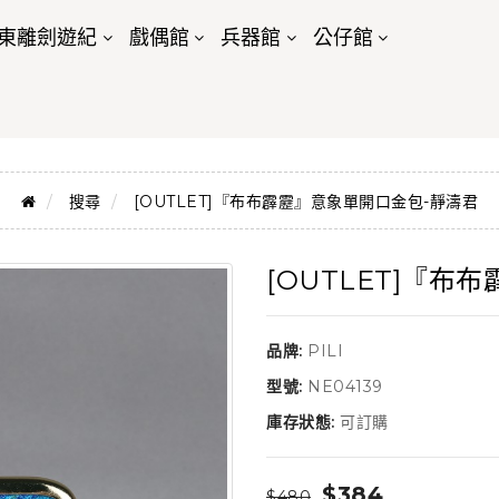
東離劍遊紀
戲偶館
兵器館
公仔館
搜尋
[OUTLET]『布布霹靂』意象單開口金包-靜濤君
[OUTLET]『布
品牌:
PILI
型號:
NE04139
庫存狀態:
可訂購
$384
$480