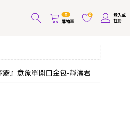
0
0
登入或
註冊
購物車
布霹靂』意象單開口金包-靜濤君