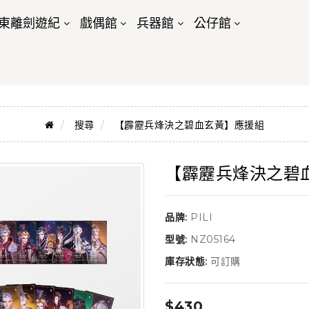
東離劍遊紀
戲偶館
兵器館
公仔館
搜尋
【霹靂兵烽決之碧血玄黃】應援組
【霹靂兵烽決之碧
品牌:
PILI
型號:
NZ05164
庫存狀態:
可訂購
$430