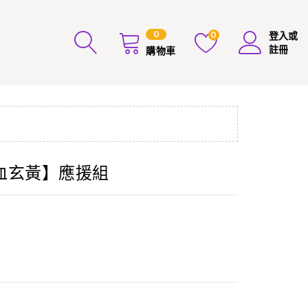
0
0
登入或
註冊
購物車
血玄黃】應援組