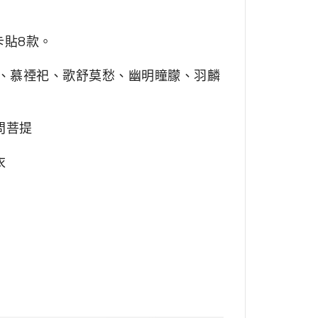
卡貼8款。
、
慕禋祀
、歌舒莫愁
、
幽明瞳朦
、
羽麟
問菩提
衣