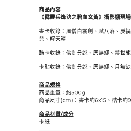
商品
內容
《霹靂兵烽決之碧血玄黃》攝影棚現場
書卡收錄：風僧白雲劍
、
賦八落
、
戾禍
兒
、
解天籟
酷卡收錄：佛劍分說
、
原無鄉
、
禁世龍
卡貼收錄：佛劍分說、原無鄉
、
月無缺
商品規格
商品重量：約500g
商品尺寸(cm)：
書卡約6x15
、酷卡
約
9
商品材質/成分
卡紙