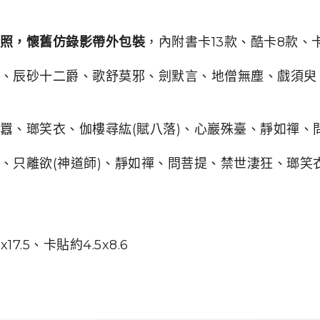
照，懷舊仿錄影帶外包裝
，內附書卡13款、酷卡8款、
、
辰砂十二爵
、
歌舒莫邪
、
劍默言
、
地僧無塵
、
戲須臾
囂
、
瑯笑衣
、
伽樓尋紘(賦八落)
、
心巖殊臺
、
靜如禪
、
、
只離欲(神道師)
、
靜如禪
、
問菩提
、
禁世淒狂
、
瑯笑
x17.5
、卡貼
約
4.5x8.6