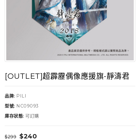
[OUTLET]超霹靂偶像應援旗-靜濤君
品牌:
PILI
型號:
NC09093
庫存狀態:
可訂購
$240
$299