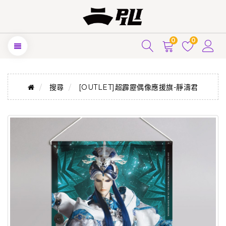
0
0
搜尋
[OUTLET]超霹靂偶像應援旗-靜濤君