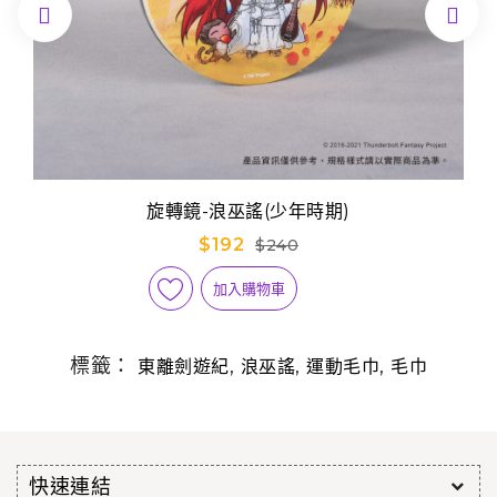


旋轉鏡-浪巫謠(少年時期)
$192
$240
加入購物車
標籤：
,
,
,
東離劍遊紀
浪巫謠
運動毛巾
毛巾
快速連結