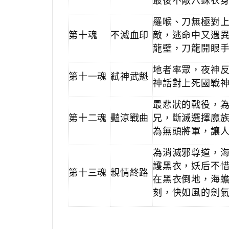
最後不敵六銖衣
羅喉、刀無極對
第十魂
不滅血印
敵，逃命中又遇
龍壁，刀龍開眼
地者率眾，夜神
第十一魂
弒神武魁
神話對上死國戰
最悲狀的戰役，
第十二魂
豔涼戰曲
兄，斷滅選擇魔
為無頭將軍，讓
為消滅邪尊道，
護黑衣，妖后不
第十三魂
親情終路
在黑衣倒地，海
刻，快如風的劍