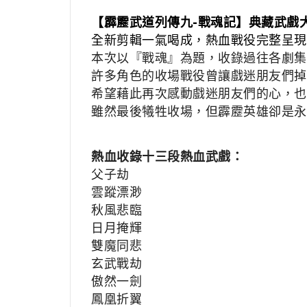
【霹靂武道列傳九-戰魂記】典藏武戲
全新剪輯一氣喝成，熱血戰役完整呈現
本次以『戰魂』為題，
收錄
過往各劇集
許多角色的收場戰役曾讓戲迷朋友們掉
希望藉此再次感動戲迷朋友們的心，也
雖然最後犧牲收場，但霹靂英雄卻是永
熱血收錄十三段熱血武戲：
父子劫
雲蹤漂渺
秋風悲臨
日月掩輝
雙
魔同悲
玄武戰劫
傲然一劍
鳳凰折翼