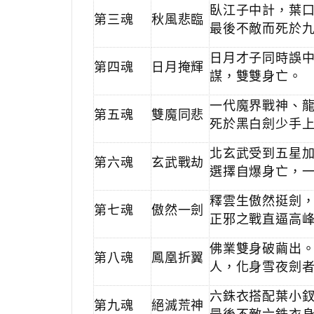
臥江子中計，葉
第三魂
秋風悲臨
最後不敵而死於
日月才子同時誤
第四魂
日月掩輝
謀，雙雙身亡。
一代魔界戰神、
第五魂
雙魔同悲
死於黑白劍少手
北玄武受到五星
第六魂
玄武戰劫
選擇自爆身亡，
釋雲生傲然挺劍
第七魂
傲然一劍
正邪之戰直逼高
佛業雙身破繭出
第八魂
鳳凰折翼
人，化身雪夜劍
六銖衣搭配葉小釵
第九魂
絕滅荒神