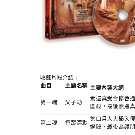
收錄片段介紹：
曲目
主題名稱
主要內容大網
素還真受合修會
第一魂
父子劫
圍殺，最後素還
葉口月人大舉入
第二魂
雲蹤漂渺
逼殺，最後為護