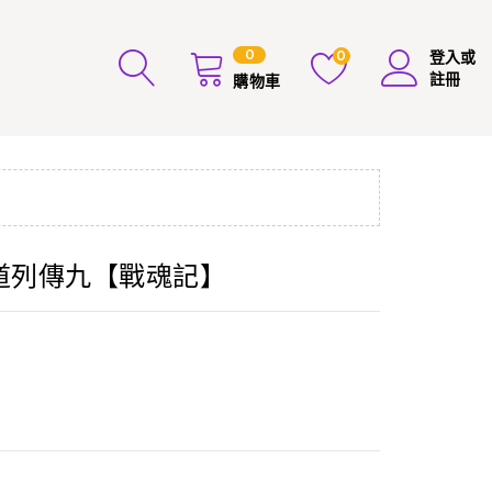
0
0
登入或
註冊
購物車
武道列傳九【戰魂記】