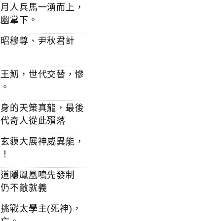
口月人兵馬一湧而上，
九幽掌下。
中昭穆尊、尹秋君計
龍王魛，世代交替，慘
上。
加身的天策真龍，最後
一代奇人從此殞落
，玄貘大展神威異能，
峰！
。道隱鳳凰鳴先發制
者仍不敵就義
挑戰太學主(死神)，