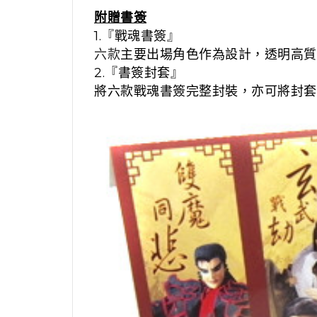
附贈書簽
1.『戰魂書簽
』
六款
主要出場角色作為設計，透明高質
2.『書簽封套
』
將六款戰魂書簽完整封裝，亦可將封套