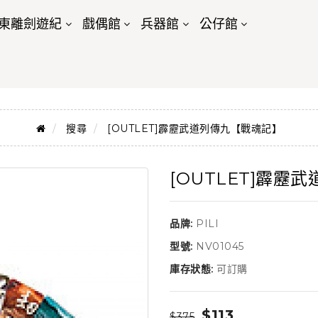
東離劍遊紀
戲偶館
兵器館
公仔館
搜尋
[OUTLET]霹靂武道列傳九【戰魂記】
[OUTLET]霹靂
品牌:
PILI
型號:
NV01045
庫存狀態:
可訂購
$113
$375