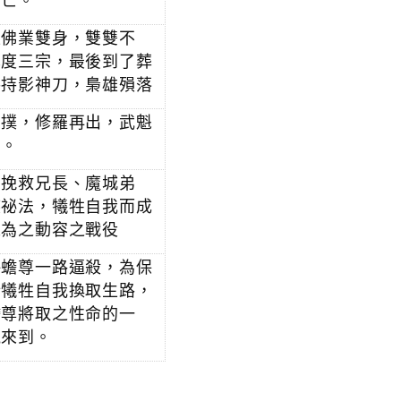
身亡。
上佛業雙身，雙雙不
異度三宗，最後到了葬
手持影神刀，梟雄殞落
反撲，修羅再出，武魁
神。
為挽救兄長、魔城弟
族祕法，犧牲自我而成
人為之動容之戰役
海蟾尊一路逼殺，為保
惜犧牲自我換取生路，
蟾尊將取之性命的一
氣來到。