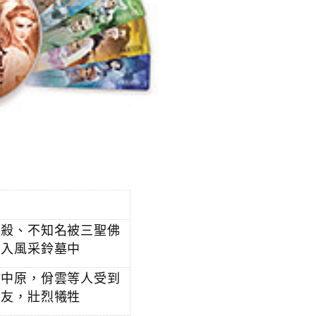
逼殺、不知名被三聖佛
真入風采鈴墓中
侵中原，佾雲等人受到
朋友，壯烈犧牲