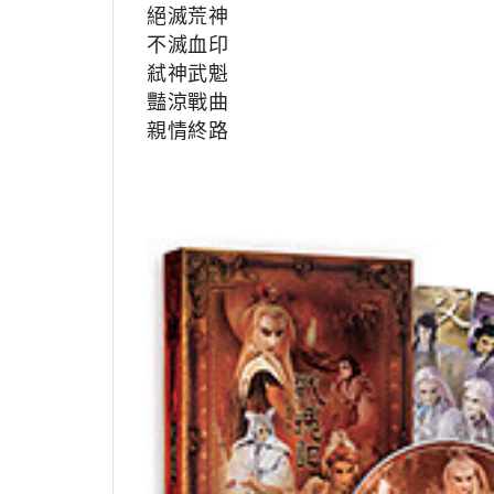
絕滅荒神
不滅血印
弒神武魁
豔涼戰曲
親情終路