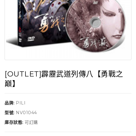
[OUTLET]霹靂武道列傳八【勇戰之
巔】
品牌:
PILI
型號:
NV01044
庫存狀態:
可訂購