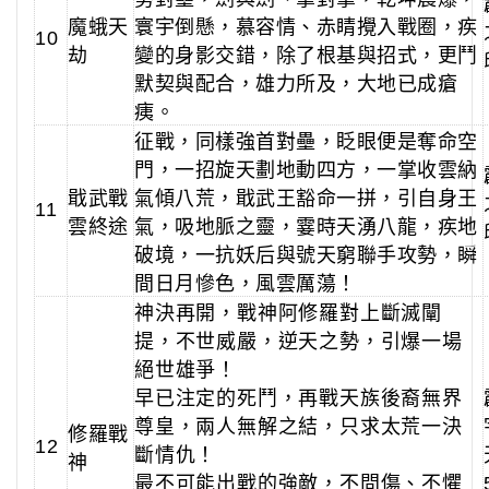
魔蛾天
寰宇倒懸，慕容情、赤睛攪入戰圈，疾
10
劫
變的身影交錯，除了根基與招式，更鬥
默契與配合，雄力所及，大地已成瘡
痍。
征戰，同樣強首對壘，眨眼便是奪命空
門，一招旋天劃地動四方，一掌收雲納
戢武戰
氣傾八荒，戢武王豁命一拼，引自身王
11
雲終途
氣，吸地脈之靈，霎時天湧八龍，疾地
破境，一抗妖后與號天窮聯手攻勢，瞬
間日月慘色，風雲厲蕩！
神決再開，戰神阿修羅對上斷滅闡
提，不世威嚴，逆天之勢，引爆一場
絕世雄爭！
早已注定的死鬥，再戰天族後裔無界
尊皇，兩人無解之結，只求太荒一決
修羅戰
12
斷情仇！
神
最不可能出戰的強敵，不問傷、不懼