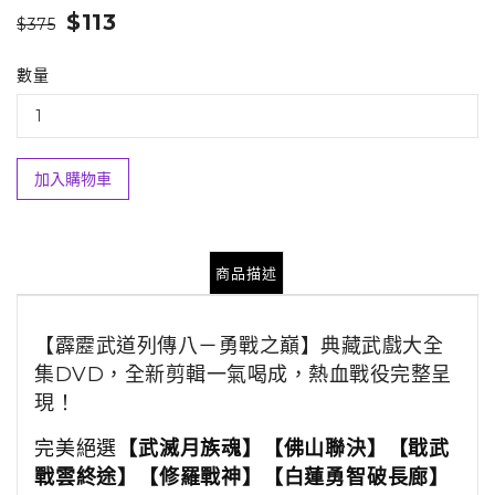
$113
$375
數量
加入購物車
商品描述
【霹靂武道列傳八－勇戰之巔】典藏武戲大全
集DVD，全新剪輯一氣喝成，熱血戰役完整呈
現！
完美絕選
【武滅月族魂】【佛山聯決】【戢武
戰雲終途】【修羅戰神】【白蓮勇智破長廊】