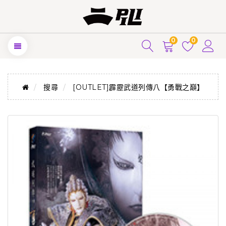
0
0
搜尋
[OUTLET]霹靂武道列傳八【勇戰之巔】