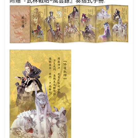
附贈『武林戰帖~風雲籙』奏摺式手冊: