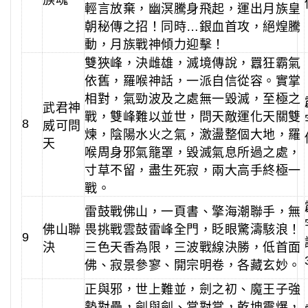
族魂
輕言放棄，幽溟騰身飛起，運出月族皇
朝秘傳之招！同時…銀血首攻，絕煌騰
動，月族戰神傾力迎擊！
雙狹峰，決雌雄，滅境傳說，囂狂霸氣
依舊，羅喉神話，一派自信從容。實掌
相對，氣勁波及之處無一毀滅，至極之
武君神
戰，雙峰難以並世，問天敵運化天關雙
8
威可問
煉，陰陽水火之氣，激盪整個大地，羅
天
喉周身邪氣籠罩，毀滅氣息所過之處，
寸草不留，盡生死寂，兩大高手終極一
戰。
雷鼓戰佛山，一頁書、擎海潮聯手，無
佛山聯
畏挑戰雲鼓雷峰全門，眨眼驚濤駭浪！
9
決
三色天香為限，三波戰線決勝，低首面
佛、寂景參寥、開宗明卷，各藏玄妙。
正與邪，世上難並，劍之初、魔王子強
勢對壘，劍與劍、掌對掌，乾坤震爆，