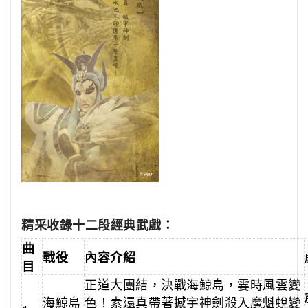
精采收錄十二段經典武戲
：
曲
戰役
內容介紹
目
正道大團結，決戰海鯨島，霎時風雲變
海鯨島
色！素還真帶著撼宇神劍殺入魔魁蛻變