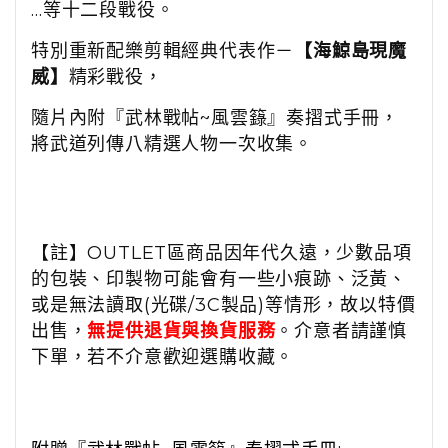
…等十二段戰役。
特別重新配樂剪輯經典代表作－
【海鯨島現魔
威】
精彩戰役，
隨片內附『武林戰帖~風雲籙』奏摺式手冊，
將武道列傳八精選人物一次收集。
【註】OUTLET區商品因年代久遠，少數品項
的包裝、印製物可能會有一些小痕跡、泛黃、
或是無法讀取(光碟/3C製品)等情形，故以特價
出售，
無提供退貨與換貨服務
。介意者請謹慎
下單，若不介意歡迎選購收藏。