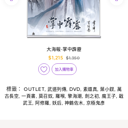
大海報-掌中霹靂
$1,215
$1,350
加入購物車
標籤：
,
,
,
,
,
OUTLET
武道列傳
DVD
素還真
葉小釵
萬
,
,
,
,
,
,
,
古長空
一頁書
莫召奴
羅喉
擎海潮
劍之初
魔王子
戢
,
,
,
,
武王
阿修羅
妖后
神鶴佐木
京極鬼彥