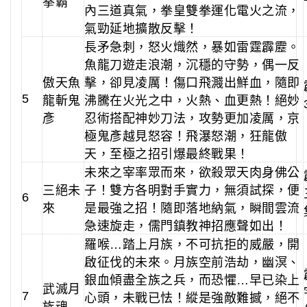
拳霸
內三道真氣，拳皇雙拳運化電火之流，
氣勁延地擴散反擊！
長矛急刺，怒火熾然，暴如雷霆霹靂。
魚龍刀遊走浪潮，沉穩的守勢，偶一反
傲天魚
擊，卻見凌厲！傷口飛濺出鮮血，隨即
5
龍斬鬼
沸騰在火光之中，火熱、血更熱！絕妙
彥
忍術搭配神妙刀法，攻勢更加凌厲，京
極鬼彥越見怒容！飛瀑怒潮，狂龍傲
天，至極之招引爆最終戰果！
未來之宰率眾而來，欲殺眾天肉身佛公
三絕未
子！雙方各明對手實力，無須試探，便
6
來
是最強之招！隨即落地納氣，瞬間雲流
急速旋走，儒門鎮教神招應聲如出！
羅喉…踏上月族，不可抗拒的威嚴，開
啟征伐的未來。月族空前浩劫，幽溟、
銀血傾盡全族之兵，而恐懼…早已染上
武滅月
7
心頭，未戰已怯！縱是強敵難撼，絕不