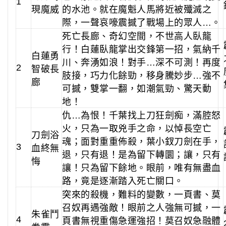
1
現魔威
的水池。就在魔魁人馬將近被殲滅之
際，一聲哀嚎震撼了戰場上的眾人…。
死亡長廊、奇幻空間，不世高人臥龍
行！白蓮臥龍掌出交鋒第一招，氣納千
白蓮勇
川、奔湧如浪！對手…深不可測！再度
2
智破長
肢接，巧力化餘勁，移身騰妙步…強不
廊
可撼，雙掌一翻，如潮氣勁、驚天動
地！
仇…為恨！千葉找上刀狂劍痴，滿腔怒
火，只為一取兇手之命，以悼長空亡
刀劍浴
魂；面對重重佈殺，葉小釵刀劍在手，
3
血終無
退，只有退！是為留下轉圜；讓，只有
悔
讓！只為留下餘地。眼前，唯有無盡血
路，竟是逐漸踏入死亡關口。
突來的殺機，難料的變數，一頁書、莫
召奴再遇強敵！眼前之人強無可撼，一
朱雀鬥
4
頁書無視重傷急運強招！莫召奴急融體