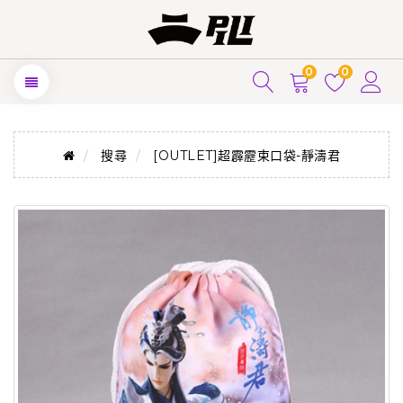
0
0
搜尋
[OUTLET]超霹靂束口袋-靜濤君