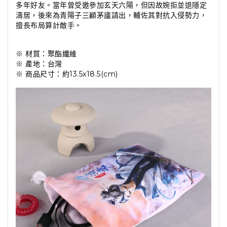
多年好友。當年曾受邀參加玄天六陽，但因故婉拒並退隱定
濤居，後來為青陽子三顧茅廬請出，輔佐其對抗入侵勢力，
擅長布局算計敵手。
※ 材質：聚酯纖維
※ 產地：台灣
※ 商品尺寸：約13.5x18.5(cm)