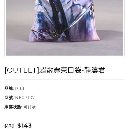
[OUTLET]超霹靂束口袋-靜濤君
品牌:
PILI
型號:
NE07107
庫存狀態:
可訂購
$143
$179