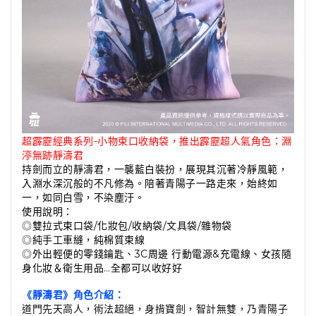
超霹靂經典系列-小物束口收納袋，推出霹靂超人氣角色：淵
渟無跡靜濤君
持劍而立的靜濤君，一襲藍白裝扮，展現其沉著冷靜風範，
入淵水深沉般的不凡修為。陪著青陽子一路走來，始終如
一，如同白雪，不染塵汙。
使用說明：
◎雙拉式束口袋/化妝包/收納袋/文具袋/雜物袋
◎純手工車縫，純棉質束線
◎外出輕便的零錢鑰匙、3C周邊 行動電源&充電線、女孩隨
身化妝＆衛生用品…全都可以收好好
《靜濤君》角色介紹：
道門先天高人，術法超絕，身揹寶劍，智計無雙，乃青陽子