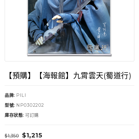
【預購】【海報館】九霄雲天(蜀道行)
品牌:
PILI
型號:
NP0302202
庫存狀態:
可訂購
$1,215
$1,350