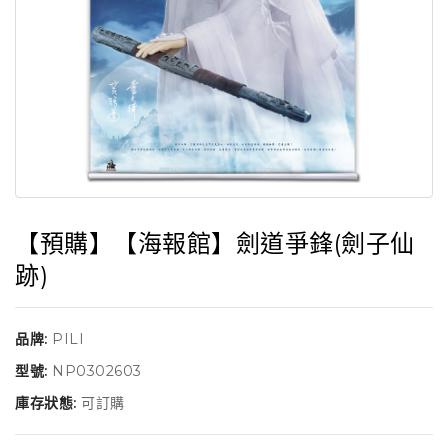
【預購】【海報館】劍道爭鋒(劍子仙
跡)
品牌:
PILI
型號:
NP0302603
庫存狀態:
可訂購