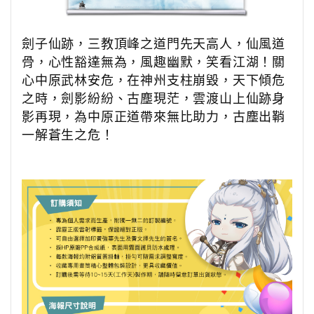
劍子仙跡，三教頂峰之道門先天高人，仙風道
骨，心性豁達無為，風趣幽默，笑看江湖！關
心中原武林安危，在神州支柱崩毀，天下傾危
之時，劍影紛紛、古塵現茫，雲渡山上仙跡身
影再現，為中原正道帶來無比助力，古塵出鞘
一解蒼生之危！