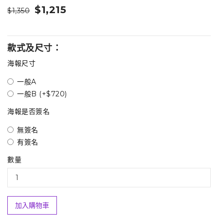
$1,215
$1,350
款式及尺寸：
海報尺寸
一般A
一般B (+$720)
海報是否簽名
無簽名
有簽名
數量
加入購物車