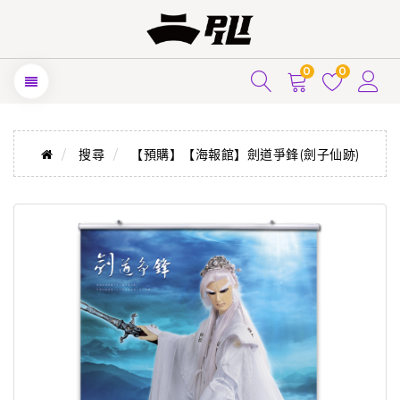
0
0
搜尋
【預購】【海報館】劍道爭鋒(劍子仙跡)