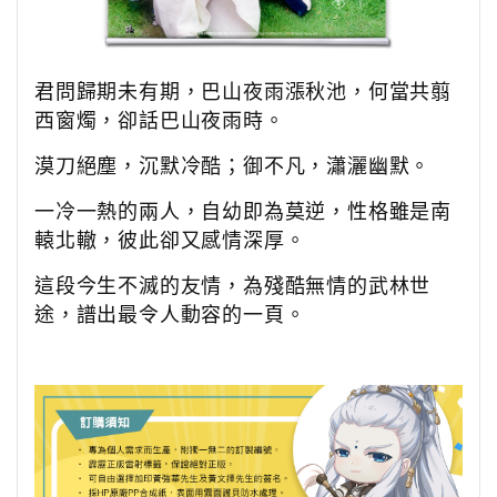
君問歸期未有期，巴山夜雨漲秋池，何當共翦
西窗燭，卻話巴山夜雨時。
漠刀絕塵，沉默冷酷；御不凡，瀟灑幽默。
一冷一熱的兩人，自幼即為莫逆，性格雖是南
轅北轍，彼此卻又感情深厚。
這段今生不滅的友情，為殘酷無情的武林世
途，譜出最令人動容的一頁。