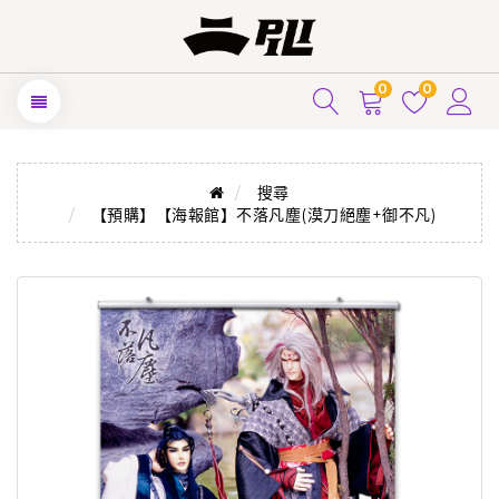
0
0
搜尋
【預購】【海報館】不落凡塵(漠刀絕塵+御不凡)