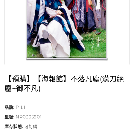
【預購】【海報館】不落凡塵(漠刀絕
塵+御不凡)
品牌:
PILI
型號:
NP0305901
庫存狀態:
可訂購