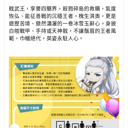
戢武王，享譽四魌界，殺戮碎島的救贖，氣度
恢弘、能征善戰的沉穩王者。槐生淇奧，更是
遊歷苦境、傲然瀟灑的一卷冰雪玉辭心。身披
白皚戰甲、手持或天神戟，不讓鬚眉的王者風
範，巾幗絕代，英姿永駐人心。