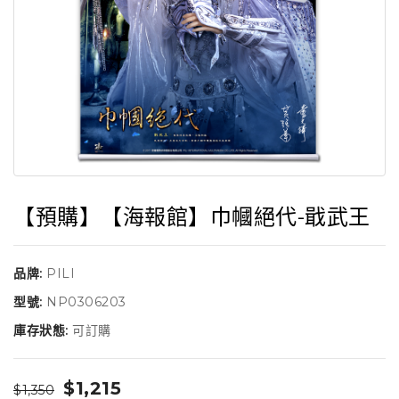
【預購】【海報館】巾幗絕代-戢武王
品牌:
PILI
型號:
NP0306203
庫存狀態:
可訂購
$1,215
$1,350