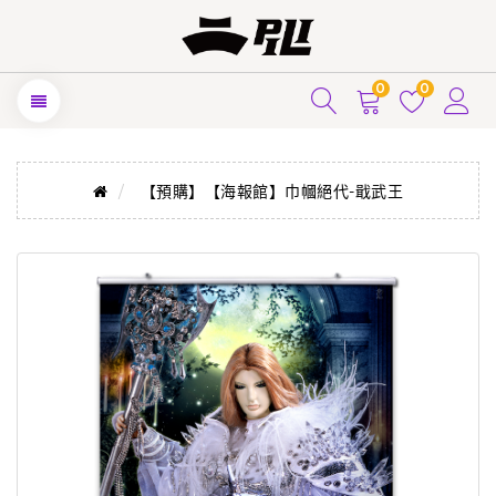
0
0
【預購】【海報館】巾幗絕代-戢武王