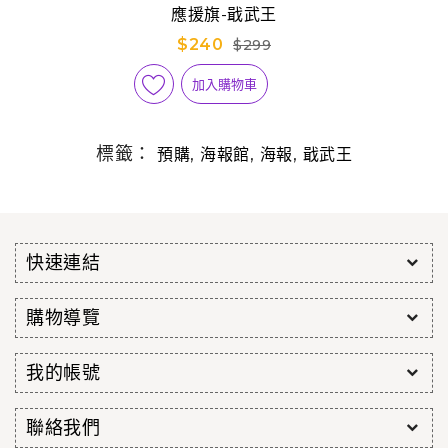
應援旗-戢武王
$240
$299
加入購物車
標籤：
,
,
,
預購
海報館
海報
戢武王
快速連結
購物導覽
我的帳號
聯絡我們