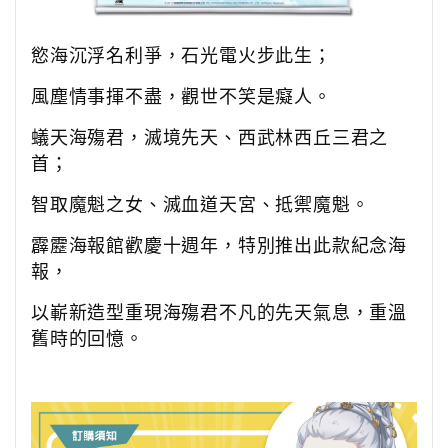
慾海沉浮名利爭，石光電火步此生；
風塵情事揮不盡，觀世不笑是癡人。
蟻天海殤君，滅境先天、西武林西丘三君之
首；
智取魔魁之女、滅血道天宮、抵禦魔魁。
霹靂海報館歡慶十週年，特別推出此款紀念海
報，
以嶄新造型重現海殤君不凡的先天氣息，重溫
舊時的回憶。