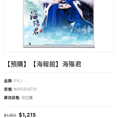
【預購】【海報館】海殤君
品牌:
PILI
型號:
NP0306701
庫存狀態:
可訂購
$1,215
$1,350