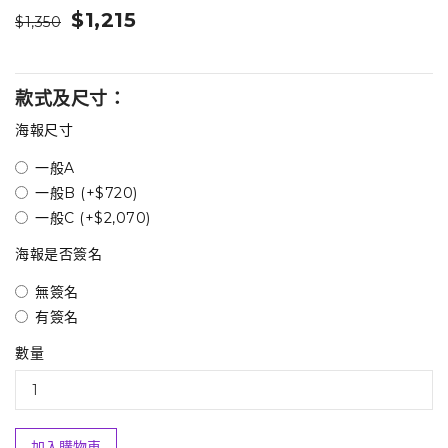
$1,215
$1,350
款式及尺寸：
海報尺寸
一般A
一般B (+$720)
一般C (+$2,070)
海報是否簽名
無簽名
有簽名
數量
加入購物車