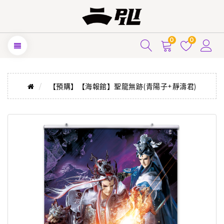
0
0
【預購】【海報館】聖龍無跡(青陽子+靜濤君)