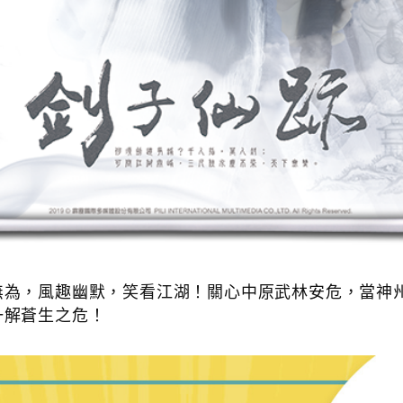
無為，風趣幽默，笑看江湖！關心中原武林安危，當神
一解蒼生之危！