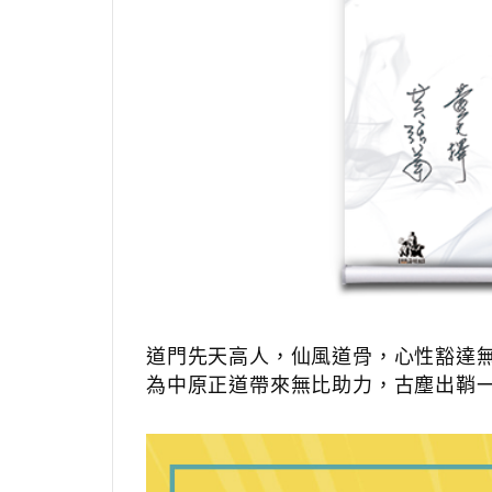
道門先天高人，仙風道骨，心性豁達
為中原正道帶來無比助力，古塵出鞘