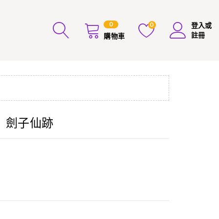
0
0
登入或
註冊
購物車
】劍子仙跡