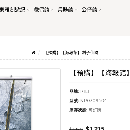
東離劍遊紀
戲偶館
兵器館
公仔館
【預購】【海報館】劍子仙跡
【預購】【海報館
品牌:
PILI
型號:
NP0309404
庫存狀態:
可訂購
$1,215
$1,350