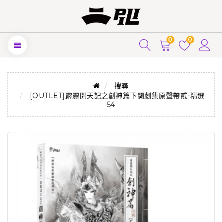
0
0
搜尋
[OUTLET]霹靂開天記之創神篇下闋劇集原聲帶貳-精選
54