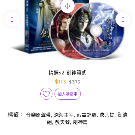


精選52-創神篇貳
$113
$375
加入購物車
標籤：
,
,
,
,
音樂原聲帶
深海主宰
赮畢鉢羅
俠菩提
御清
,
,
絕
赦天琴
創神篇