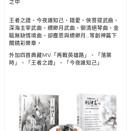
之中
王者之證、今夜誰知己、錯愛、俠菩提武曲、
深海主宰武曲、縹緲月武曲、御清絕琴曲、金
甌無缺情境曲、卻塵思與縹緲月…等創神篇下
闋精彩樂章，
外加四首典藏MV「再戰英雄路」、「落葉
時」、「王者之證」、「今夜誰知己」