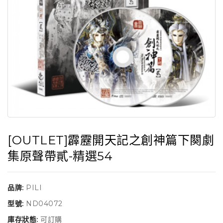
[OUTLET]霹靂開天記之創神篇下闋劇
集原聲帶貳-精選54
品牌:
PILI
型號:
ND04072
庫存狀態:
可訂購