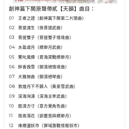
創神篇下闋原聲帶貳【天韻】曲目：
01
王者之證（創神篇下闋第二片頭曲）
02
菩提渡生（俠菩提武曲）
03
菩提雙子（菩提雙子情境曲）
04
水盈虛月（縹緲月武曲）
05
驚叱風煙（君海棠戰縹緲月）
06
醉香挽雪（御清絕情境曲）
07
大雅無曲（御清絕琴曲）
08
敦煌月下不歸人（黃泉雪武曲）
09
深海洶濤（深海主宰武曲）
10
既清方寸（意方覺角色曲）
11
雨夜落花（卻塵思與縹緲月）
12
烽煙盪妖市（罪域激戰怪販妖市）