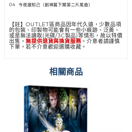
04
今夜誰知己（創神篇下闋第二片尾曲）
【註】OUTLET區商品因年代久遠，少數品項
的包裝、印製物可能會有一些小痕跡、泛黃、
或是無法讀取(光碟/3C製品)等情形，故以特價
出售，
無提供退貨與換貨服務
。介意者請謹慎
下單，若不介意歡迎選購收藏。
相關商品