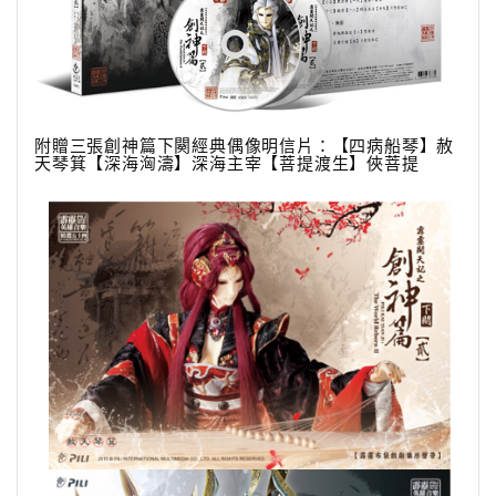
附贈三張創神篇下闋經典偶像明信片：【四病船琴】赦
天琴箕【深海洶濤】深海主宰【菩提渡生】俠菩提