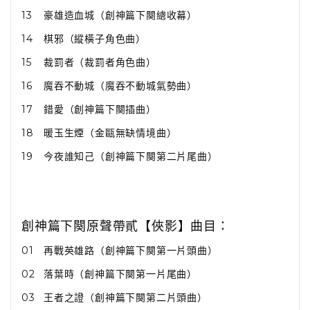
13
豪雄造血城（創神篇下闋總收幕）
14
棋邪（縱橫子角色曲）
15
裁罰者（裁罰者角色曲）
16
魔吞不動城（魔吞不動城氣勢曲）
17
錯愛（創神篇下闋插曲）
18
暖玉生煙（金甌無缺情境曲）
19
今夜誰知己（創神篇下闋第二片尾曲）
創神篇下闋原聲帶貳【俠影】曲目：
01
再戰英雄路（創神篇下闋第一片頭曲）
02
落葉時（創神篇下闋第一片尾曲）
03
王者之證（創神篇下闋第二片頭曲）