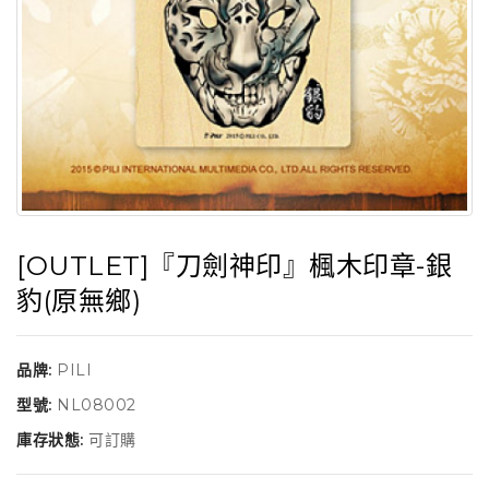
[OUTLET]『刀劍神印』楓木印章-銀
豹(原無鄉)
品牌:
PILI
型號:
NL08002
庫存狀態:
可訂購