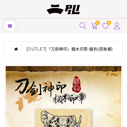
0
0
[OUTLET]『刀劍神印』楓木印章-銀豹(原無鄉)