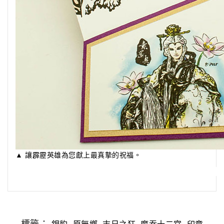
▲ 讓霹靂英雄為您獻上最真摯的祝福。