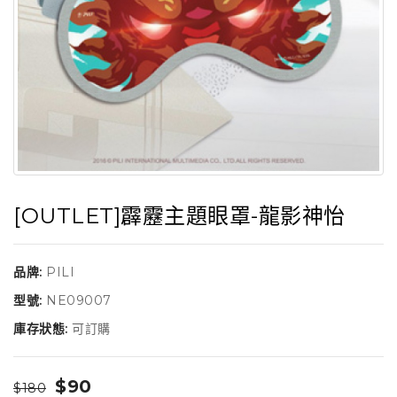
[OUTLET]霹靂主題眼罩-龍影神怡
品牌:
PILI
型號:
NE09007
庫存狀態:
可訂購
$90
$180