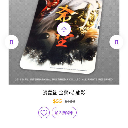


滑鼠墊-金獅+赤龍影
$55
$109
加入購物車