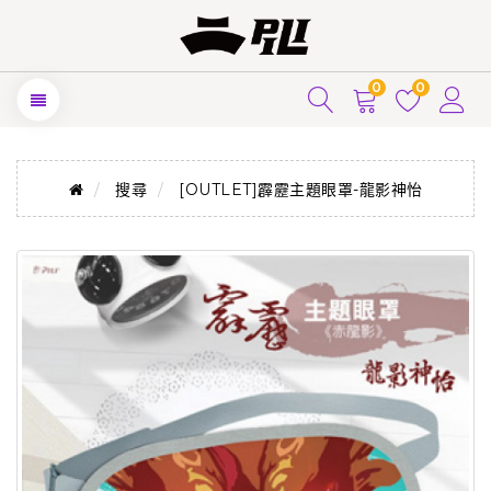
0
0
搜尋
[OUTLET]霹靂主題眼罩-龍影神怡