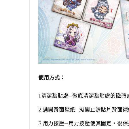
使用方式：
1.清潔黏貼處─徹底清潔黏貼處的磁
2.撕開背面襯紙─撕開止滑貼片背面
3.用力按壓─用力按壓使其固定，後