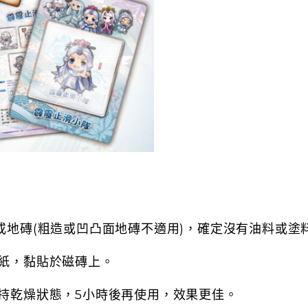
磚或地磚(粗造或凹凸面地磚不適用)，確定沒有油料或
襯紙，黏貼於磁磚上。
保持乾燥狀態，5小時後再使用，效果更佳。