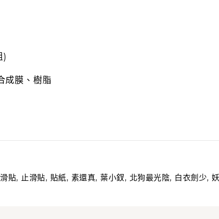
組)
r、合成膜、樹脂
,
,
,
,
,
,
,
滑貼
止滑貼
貼紙
素還真
葉小釵
北狗最光陰
白衣劍少