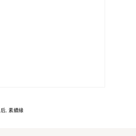
,
妖后
素續緣