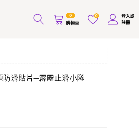
0
0
登入或
註冊
購物車
靂主題防滑貼片─霹靂止滑小隊