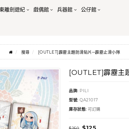
東離劍遊紀
戲偶館
兵器館
公仔館
搜尋
[OUTLET]霹靂主題防滑貼片─霹靂止滑小隊
[OUTLET]霹
品牌:
PILI
型號:
QA21017
庫存狀態:
可訂購
$125
$250