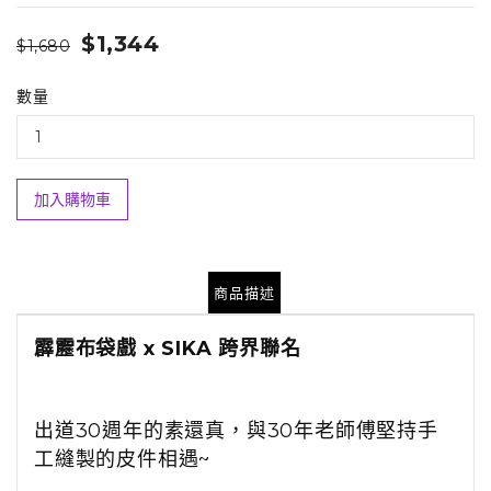
$1,344
$1,680
數量
加入購物車
商品描述
霹靂布袋戲 x SIKA 跨界聯名
出道30週年的素還真，與30年老師傅堅持手
工縫製的皮件相遇~