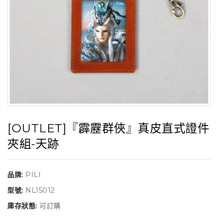
[OUTLET]『霹靂群俠』真皮直式證件
夾組-天跡
品牌:
PILI
型號:
NL15012
庫存狀態:
可訂購