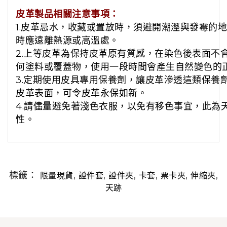
皮革製品相關注意事項：
1.皮革忌水，收藏或置放時，須避開潮溼與發霉的
時應遠離熱源或高溫處。
2.上等皮革為保持皮革原有質感，在染色後表面不
何塗料或覆蓋物，使用一段時間會產生自然變色的
3.定期使用皮具專用保養劑，讓皮革滲透這類保養
皮革表面，可令皮革永保如新。
4.請儘量避免著淺色衣服，以免有移色事宜，此為
性。
標籤：
,
,
,
,
,
,
限量現貨
證件套
證件夾
卡套
票卡夾
伸縮夾
天跡