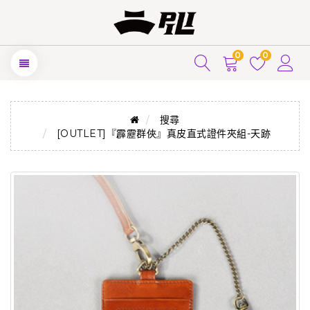
0
0
搜尋
[OUTLET]『霹靂群俠』真皮直式證件夾組-天跡