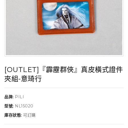
[OUTLET]『霹靂群俠』真皮橫式證件
夾組-意琦行
品牌:
PILI
型號:
NL15020
庫存狀態:
可訂購