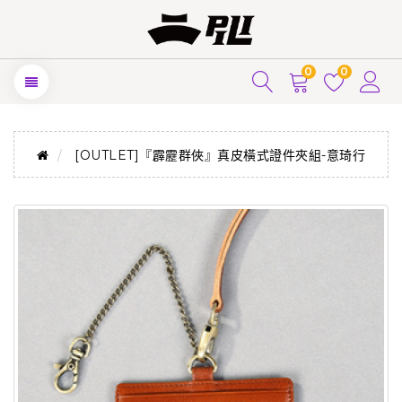
0
0
[OUTLET]『霹靂群俠』真皮橫式證件夾組-意琦行