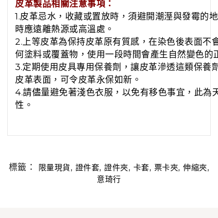
皮革製品相關注意事項：
1.皮革忌水，收藏或置放時，須避開潮溼與發霉的
時應遠離熱源或高溫處。
2.上等皮革為保持皮革原有質感，在染色後表面不
何塗料或覆蓋物，使用一段時間會產生自然變色的
3.定期使用皮具專用保養劑，讓皮革滲透這類保養
皮革表面，可令皮革永保如新。
4.請儘量避免著淺色衣服，以免有移色事宜，此為
性。
標籤：
,
,
,
,
,
,
限量現貨
證件套
證件夾
卡套
票卡夾
伸縮夾
意琦行