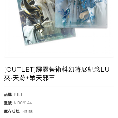
[OUTLET]霹靂藝術科幻特展紀念LU
夾-天跡+眾天邪王
品牌:
PILI
型號:
NB09144
庫存狀態:
可訂購