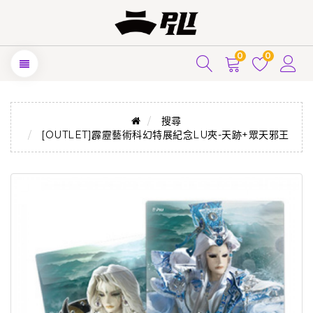
0
0
搜尋
[OUTLET]霹靂藝術科幻特展紀念LU夾-天跡+眾天邪王