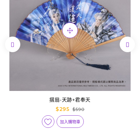


摺扇-天跡+君奉天
$295
$590
加入購物車