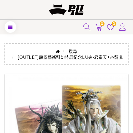
0
0
搜尋
[OUTLET]霹靂藝術科幻特展紀念LU夾-君奉天+帝龍胤