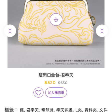


雙開口金包-君奉天
$520
$650
加入購物車
標籤：
,
,
,
,
,
,
儒
君奉天
帝龍胤
奉天逍遙
L夾
資料夾
文件