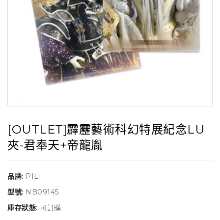
[OUTLET]霹靂藝術科幻特展紀念LU
夾-君奉天+帝龍胤
品牌:
PILI
型號:
NB09145
庫存狀態:
可訂購