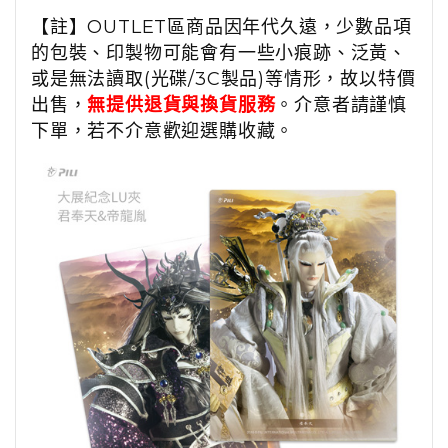
【註】OUTLET區商品因年代久遠，少數品項
的包裝、印製物可能會有一些小痕跡、泛黃、
或是無法讀取(光碟/3C製品)等情形，故以特價
出售，
無提供退貨與換貨服務
。介意者請謹慎
下單，若不介意歡迎選購收藏。