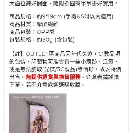
大齒拉鍊好開闔、隨附掛圈簡單吊掛好實用。
商品規格：約
9*19cm
(
手機
6.5吋以內適用)
商品材質：
聚酯纖維
商品包裝：OPP袋
包裝規格：
約30
g (含包裝)
【註】OUTLET區商品因年代久遠，少數品項
的包裝、印製物可能會有一些小痕跡、泛黃、
或是無法讀取(光碟/3C製品)等情形，故以特價
出售，
無提供退貨與換貨服務
。介意者請謹慎
下單，若不介意歡迎選購收藏。