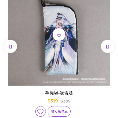


手機袋-凜雪鴉
$319
$399
加入購物車