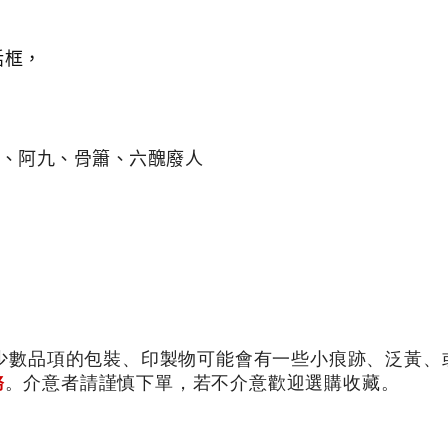
話框，
、阿九、骨簫、六醜廢人
少數品項的包裝、印製物可能會有一些小痕跡、泛黃、或
務
。介意者請謹慎下單，若不介意歡迎選購收藏。