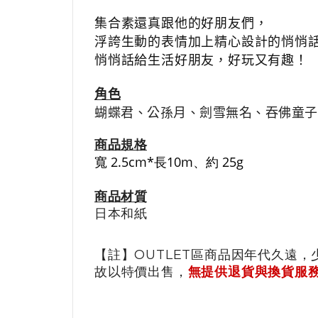
集合素還真跟他的好朋友們，
浮誇生動的表情
加上精心設計的悄悄
悄悄話給生活好朋友，好玩又有趣！
角色
蝴蝶君、公孫月、劍雪無名、吞佛童子
商品
規格
寬
2.5cm*
長
10m、
約
25g
商品材質
日本和紙
【註】OUTLET區商品因年代久遠，
故以特價出售，
無提供退貨與換貨服