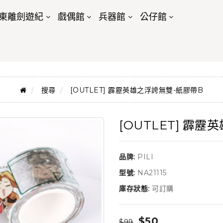
東離劍遊紀
戲偶館
兵器館
公仔館
搜尋
[OUTLET] 霹靂英雄之浮誇無雙-紙膠帶B
[OUTLET] 霹
品牌:
PILI
型號:
NA21115
庫存狀態:
可訂購
$50
$99