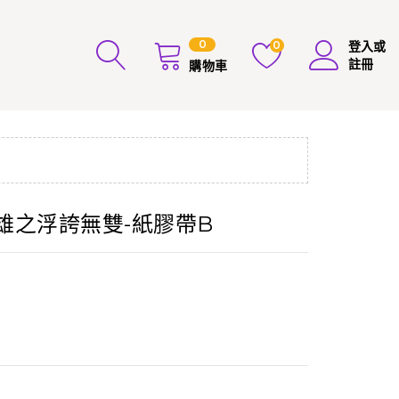
0
0
登入或
註冊
購物車
靂英雄之浮誇無雙-紙膠帶B