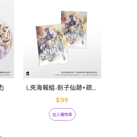
)
L夾海報組-劍子仙跡+疏樓
龍宿+佛劍分說
$99
加入購物車