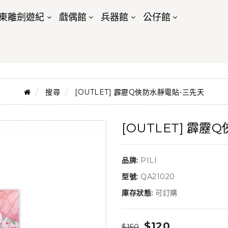
東離劍遊紀
戲偶館
兵器館
公仔館
搜尋
[OUTLET] 霹靂Q俠防水靜電貼-三先天
[OUTLET] 霹
品牌:
PILI
型號:
QA21020
庫存狀態:
可訂購
$120
$150