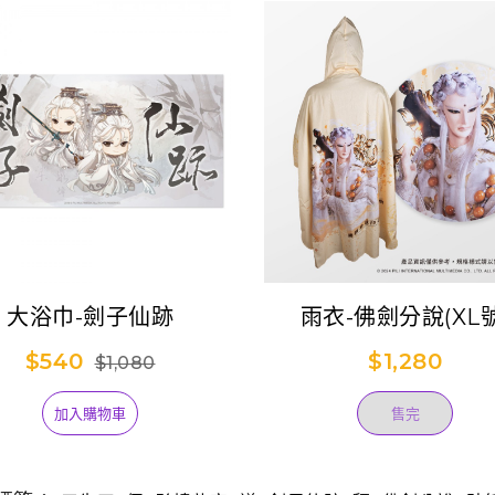
大浴巾-劍子仙跡
雨衣-佛劍分說(XL號
$540
$1,280
$1,080
加入購物車
售完