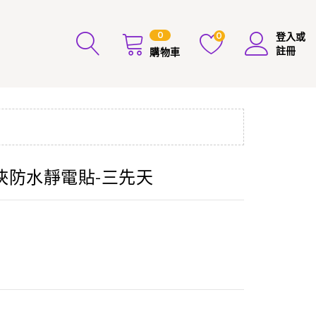
0
0
登入或
註冊
購物車
靂Q俠防水靜電貼-三先天