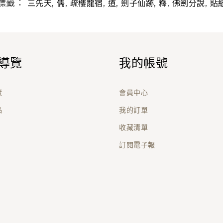
標籤：
,
,
,
,
,
,
,
三先天
儒
疏樓龍宿
道
劍子仙跡
釋
佛劍分說
貼
導覽
我的帳號
覽
會員中心
品
我的訂單
收藏清單
訂閱電子報