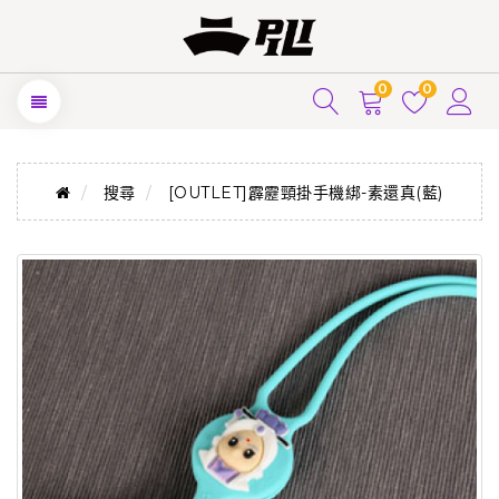
0
0
搜尋
[OUTLET]霹靂頸掛手機綁-素還真(藍)