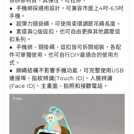
保矽膠材質
，
具彈性、可
拉伸。
●
手機綁採通用設計，可兼容市面上4吋-6.5吋
手機。
●
超彈力頸掛繩，可使用束環調節吊繩長度。
●
素還真Q版
逗扣
，也
可自由更換其他霹靂逗
扣系列。
●
手機綁、頸掛繩、逗扣皆可拆開組裝，各配
件可單獨使用，也可自行DIY最適合的使用方
式。
●
綁繩結構不影響手機功能，可完整使用USB
連接埠、指紋辨識(Touch ID)、人臉辨識
(Face ID)、主畫面、拍照和接聽電話。