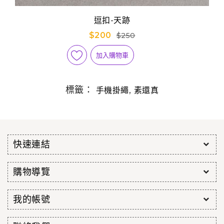
逗扣-天跡
$200
$250
加入購物車
標籤：
,
手機掛繩
素還真
快速連結
購物導覽
我的帳號