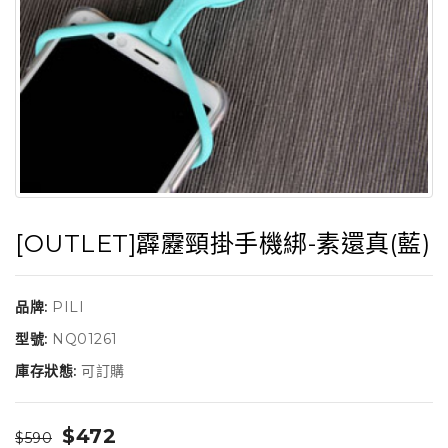
[OUTLET]霹靂頸掛手機綁-素還真(藍)
品牌:
PILI
型號:
NQ01261
庫存狀態:
可訂購
$472
$590