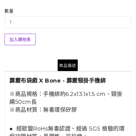
數量
加入購物車
商品描述
霹靂布袋戲 X Bone - 霹靂頸掛手機綁
※商品規格：
手機綁約6.2x13.1x1.5 cm、
頸掛
繩50cm長
※商品材質：無毒
環保矽膠
●
經歐盟RoHs無毒認證
、
經過 SGS 檢驗
的環