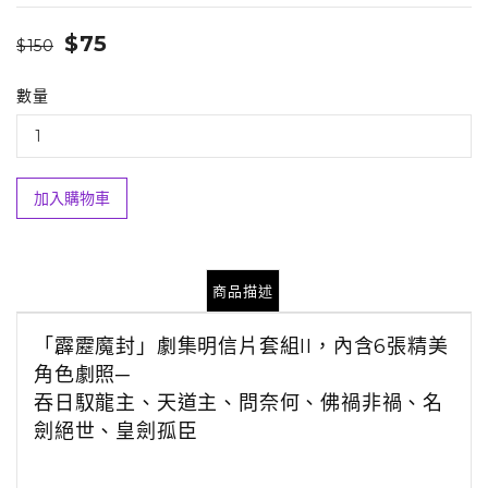
$75
$150
數量
加入購物車
商品描述
「霹靂魔封」劇集明信片套組II，內含6張精美
角色劇照─
吞日馭龍主、天道主、問奈何、佛禍非禍、名
劍絕世、皇劍孤臣