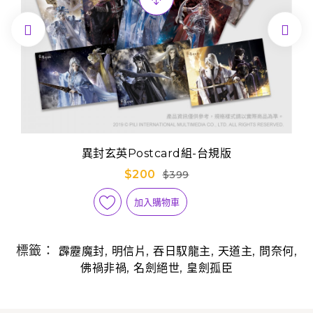


異封玄英Postcard組-台規版
$200
$399
加入購物車
標籤：
,
,
,
,
,
霹靂魔封
明信片
吞日馭龍主
天道主
問奈何
,
,
佛禍非禍
名劍絕世
皇劍孤臣