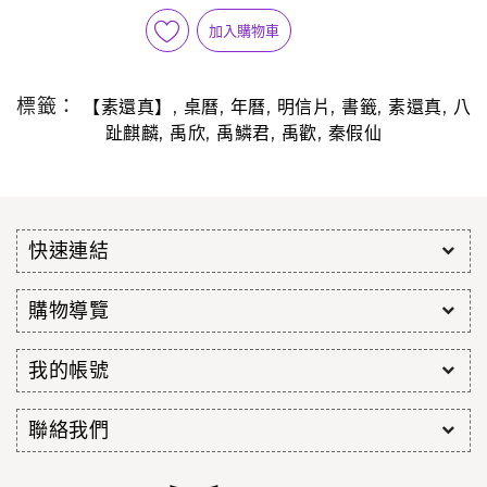
加入購物車
標籤：
,
,
,
,
,
,
【素還真】
桌曆
年曆
明信片
書籤
素還真
八
,
,
,
,
趾麒麟
禹欣
禹鱗君
禹歡
秦假仙
快速連結
購物導覽
我的帳號
聯絡我們