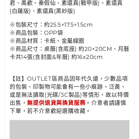
君、
禹歡、秦假仙、素還真(戰甲版)、素還真
(白蓮版)、素還真(黑紗版)
※
包裝尺寸：約25.5×17.5×1.5cm
※商品包裝
：
OPP袋
※商品材質
：卡紙、金屬線圈
※商品尺寸：
桌曆(含底座)
約20×20CM
、
月
曆
卡共14張(含封面&年曆) 約16x20cm
【註】OUTLET區商品因年代久遠，少數品項
的包裝、印製物可能會有一些小痕跡、泛黃、
或是無法讀取(光碟/3C製品)等情形，故以特價
出售，
無提供退貨與換貨服務
。介意者請謹慎
下單，若不介意歡迎選購收藏。