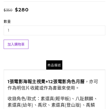
$280
$350
數量
加入購物車
商品描述
1張電影海報主視覺+12張電影角色月曆
，亦可
作為明信片收藏或作為書籤來使用。
收錄角色/款式：素還真(輕甲板)、八趾麒麟、
素還真(幼年)、禹欣、素還真(登山版)、
禹鱗