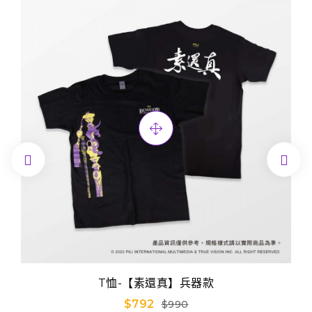


T恤-【素還真】兵器款
$792
$990