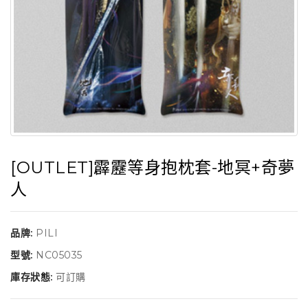
[OUTLET]霹靂等身抱枕套-地冥+奇夢
人
品牌:
PILI
型號:
NC05035
庫存狀態:
可訂購