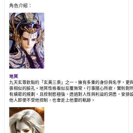
角色介紹：
地冥
九天玄尊欽點的「玄黃三乘」之一，擁有多重的身份與名字，更
張相似的臉孔。地冥性格看似反覆無常，行事隨心所欲，實則對
有縝密的規劃，且控制慾極強，透過對人性與利益的洞悉，安排
他人即使不受他控制，也會走上他要的軌跡。