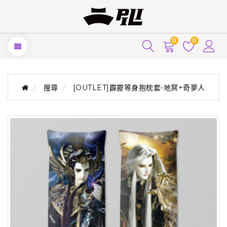
0
0
搜尋
[OUTLET]霹靂等身抱枕套-地冥+奇夢人