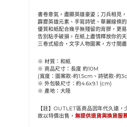
書卷意氣，盡顯英雄豪姿；刀兵相見，
霹靂英雄元素、手寫詩號、華麗線條的
優質和紙配合幾乎無殘留的背膠，更易
告別粘手破損，在紙上盡情釋放你的天
三卷式組合，文字人物圖案，方寸間盡
※ 材質：和紙
※ 商品尺寸：長度 約10M
(寬度：圖案款-約1.5cm、詩號款-約3
※ 外包裝尺寸：約4.6x9.1 (cm)
※ 產地：大陸
【註】OUTLET區商品因年代久遠，
故以特價出售，
無提供退貨與換貨服