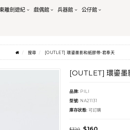
東離劍遊紀
戲偶館
兵器館
公仔館
搜尋
[OUTLET] 環鎏墨影和紙膠帶-君奉天
[OUTLET] 環
品牌:
PILI
型號:
NA21131
庫存狀態:
可訂購
$160
$320