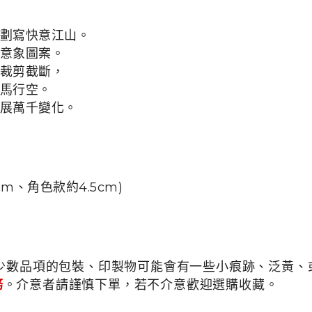
劃寫快意江山。
意象圖案。
裁剪截斷，
馬行空。
展萬千變化。
cm、角色款約4.5cm)
少數品項的包裝、印製物可能會有一些小痕跡、泛黃、或
務
。介意者請謹慎下單，若不介意歡迎選購收藏。