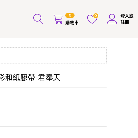
0
0
登入或
註冊
購物車
鎏墨影和紙膠帶-君奉天