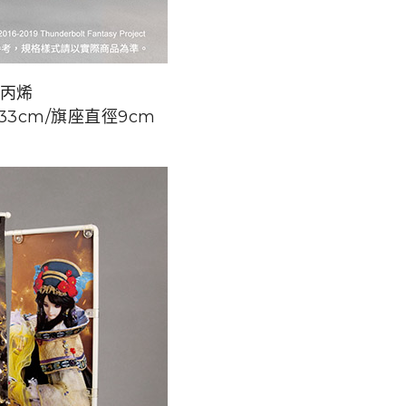
聚丙烯
33cm/旗座直徑9cm