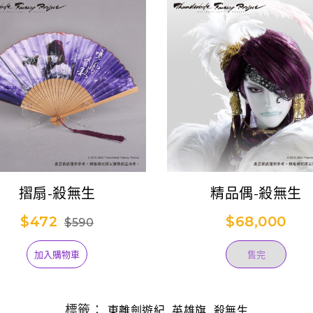
摺扇-殺無生
精品偶-殺無生
$472
$68,000
$590
加入購物車
售完
標籤：
,
,
東離劍遊紀
英雄旗
殺無生