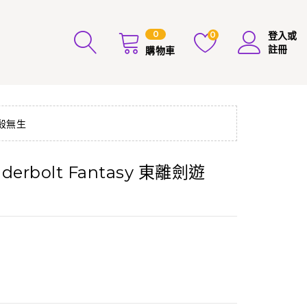
0
0
登入或
註冊
購物車
-殺無生
derbolt Fantasy 東離劍遊