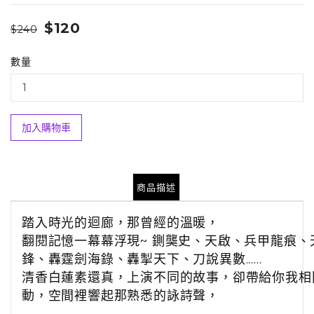
$120
$240
數量
加入購物車
商品描述
踏入時光的迴廊，那曾經的溫暖，
翻閱記憶一幕幕浮現~ 鍘龑史、天啟、兵甲龍痕、
鋒、轟霆劍海錄、轟掣天下、刀說異數......
清香白蓮素還真，上演不同的故事，卻帶給你我相
動，
空間裡響起那熟悉的詠詩聲，