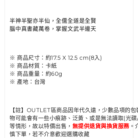
半神半聖亦半仙，全儒全道是全賢
腦中真書藏萬卷，掌握文武半邊天
※ 商品尺寸：約17.5 X 12.5 cm(8入)
※ 商品材質：卡紙
※ 商品重量：約60g
※ 產地：台灣
【註】OUTLET區商品因年代久遠，少數品項的包
物可能會有一些小痕跡、泛黃、或是無法讀取(光碟/
等情形，故以特價出售，
無提供退貨與換貨服務
。
慎下單，若不介意歡迎選購收藏