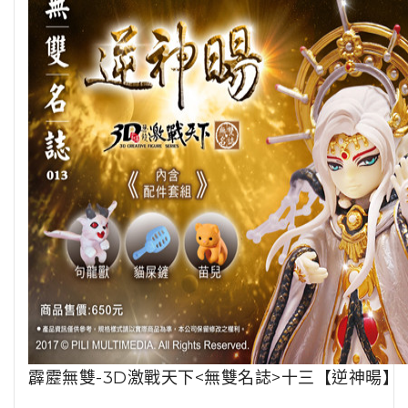
霹靂無雙-3D激戰天下<無雙名誌>十三【逆神暘】