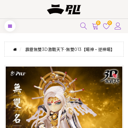
0
0
霹靂無雙3D激戰天下-無雙013【暘神‧逆神暘】