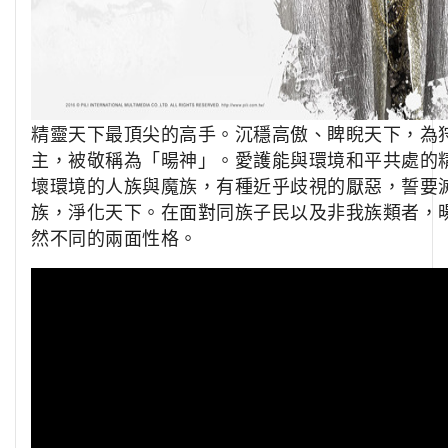
精靈天下最頂尖的高手。沉穩高傲、睥睨天下，為
主，被敬稱為「暘神」。愛護能與環境和平共處的
壞環境的人族與魔族，有種近乎歧視的厭惡，誓要
族，淨化天下。在面對同族子民以及非我族類者，
然不同的兩面性格。