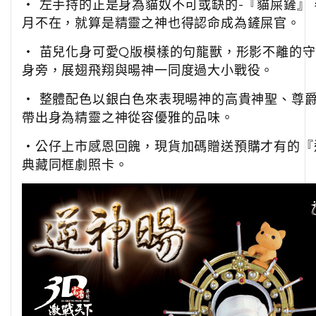
‧ 左手持的正是身為貓奴不可或缺的-『貓屎鏟』
月不在，就算是精靈之神也得認命成為鏟屎官。
‧ 苗兒化身可愛Q版模樣的句龍獸，形影不離的
身旁，展翅飛翔與暘神一同度過大小戰役。
‧ 整體配色以銀白色來表現暘神的高貴神聖、尊
帶出身為精靈之神從容優雅的品味。
‧公仔上市感恩回餽，現貨加碼贈送預購才有的
『
典藏同框劇照卡。