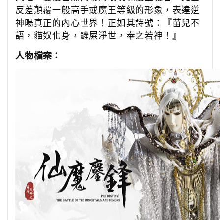
反差顛覆一般高手或魔王等級的形象，表達逆
神暘真正的內心世界！正如其詩號：『苗兒不
語，貓奴化身，鏟屎淨世，奉之若神！』
人物檔案：