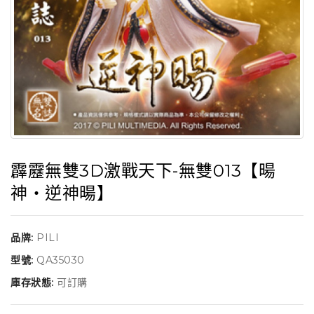
霹靂無雙3D激戰天下-無雙013【暘
神‧逆神暘】
品牌:
PILI
型號:
QA35030
庫存狀態:
可訂購