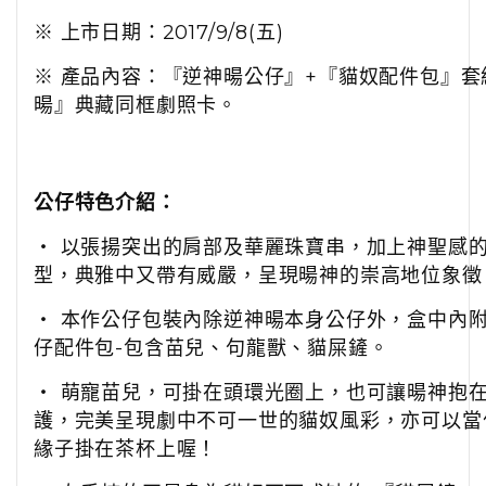
※ 上市日期：
2017/9/8(五)
※ 產品內容：『逆神暘公仔』+『貓奴配件包』套
暘
』
典藏同框劇照卡。
公仔特色介紹：
‧ 以張揚突出的肩部及華麗珠寶串，加上神聖感
型，典雅中又帶有威嚴，呈現暘神的崇高地位象徵
‧ 本作公仔包裝內除逆神暘本身公仔外，盒中內
仔配件包-包含苗兒、句龍獸、貓屎鏟。
‧ 萌寵苗兒，可掛在頭環光圈上，也可讓暘神抱
護，完美呈現劇中不可一世的貓奴風彩，亦可以當
緣子掛在茶杯上喔！