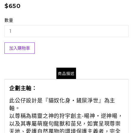
$650
數量
加入購物車
商品描述
企劃主軸：
此公仔設計是
『
貓奴化身‧鏟屎淨世
』
為主
軸。
以尊稱為精靈之神的狩宇創主-暘神‧逆神暘，
以及其專屬萌寵句龍獸和苗兒，如實呈現尊崇
天地、愛護自然萬物的環境保護主義者，完全