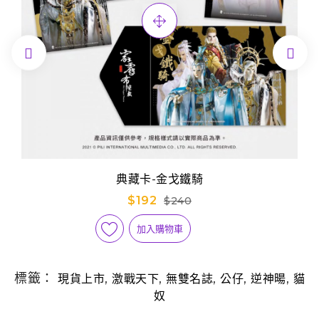


典藏卡-金戈鐵騎
$192
$240
加入購物車
標籤：
,
,
,
,
,
現貨上市
激戰天下
無雙名誌
公仔
逆神暘
貓
奴