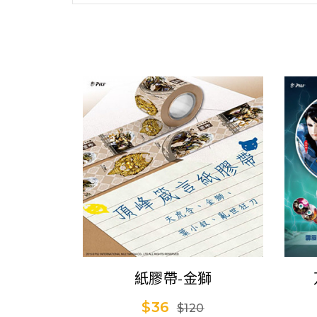
紙膠帶-金獅
$36
$120