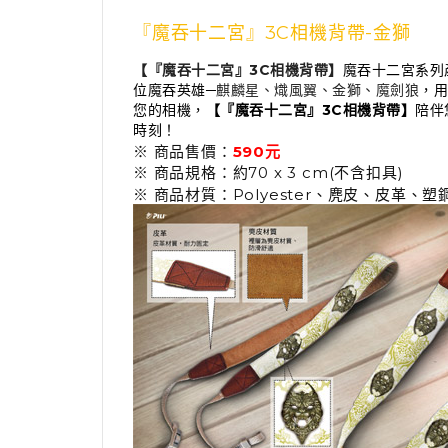
『魔吞十二宮』3C相機背帶-金獅
【『魔吞十二宮』3C相機背帶】
魔吞十二宮系列
位魔吞英雄─
麒麟星、熾風翼、金獅、魔劍狼
，用
您的相機，
【『魔吞十二宮』3C相機背帶】
陪伴
時刻！
※ 商品售價：
590元
※ 商品規格：約70 x 3 cm(不含扣具)
※ 商品材質：Polyester、麂皮、皮革、塑