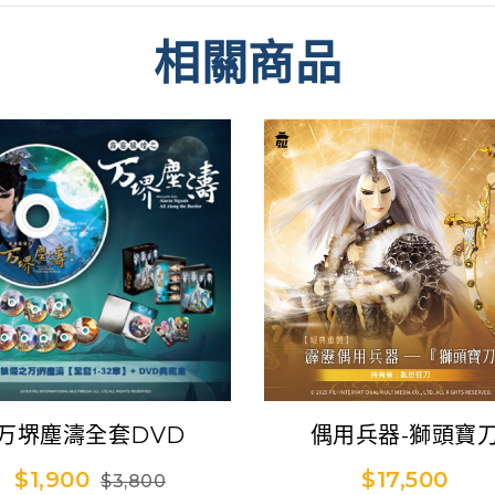
相關商品
万堺塵濤全套DVD
偶用兵器-獅頭寶
$1,900
$17,500
$3,800