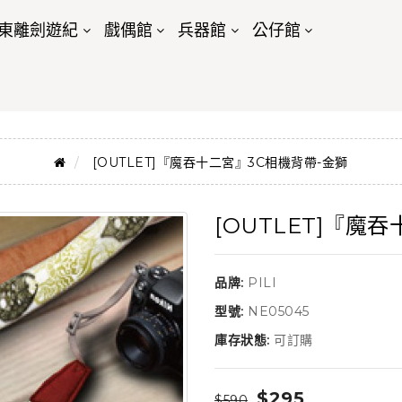
東離劍遊紀
戲偶館
兵器館
公仔館
[OUTLET]『魔吞十二宮』3C相機背帶-金獅
[OUTLET]『魔
品牌:
PILI
型號:
NE05045
庫存狀態:
可訂購
$295
$590