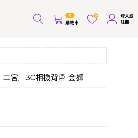
0
0
登入或
註冊
購物車
吞十二宮』3C相機背帶-金獅