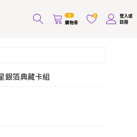
0
0
登入或
註冊
購物車
玄九星銀箔典藏卡組