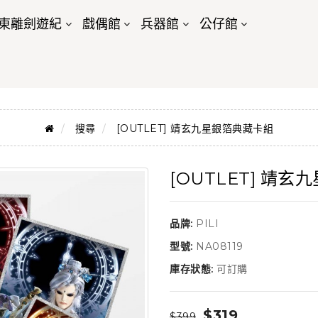
東離劍遊紀
戲偶館
兵器館
公仔館
搜尋
[OUTLET] 靖玄九星銀箔典藏卡組
[OUTLET] 靖
品牌:
PILI
型號:
NA08119
庫存狀態:
可訂購
$319
$399