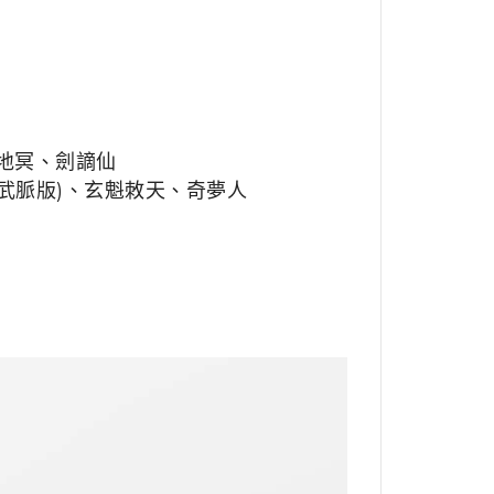
地冥、劍謫仙
濤武脈版)、玄魁敇天、奇夢人