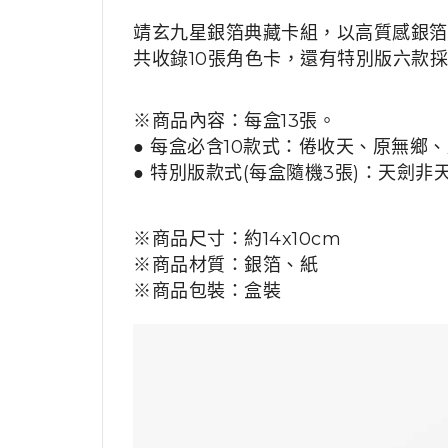
靖玄九星銀箔典藏卡組，以高質感銀箔
共收錄10張角色卡，還有特別版六款採
※商品內容：
每盒13張。
●
每盒
必含10
款式
：倦收天、原無鄉、
● 特別版款式(
每盒
隨機3張)：
天劍非天
※商品尺寸：
約14x10cm
※商品材質
：
銀箔、紙
※商品包裝
：
盒裝