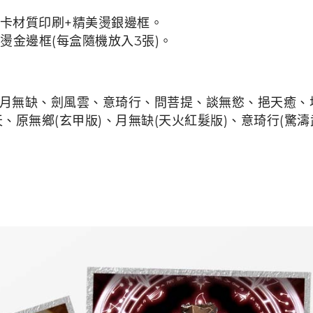
卡材質印刷+精美燙銀邊框。
燙金邊框(每盒隨機放入3張)。
月無缺、劍風雲、意琦行、問菩提、談無慾、挹天癒、
、原無鄉(玄甲版)、月無缺(天火紅髮版)、意琦行(驚