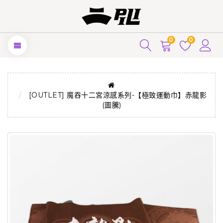
0
0
[OUTLET] 魔吞十二宮涼感系列-【極致運動巾】赤龍影
(圖騰)