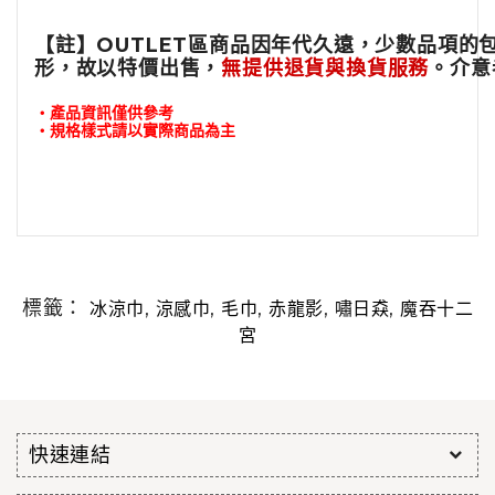
【註】OUTLET區商品因年代久遠，少數品項的
形，故以特價出售，
無提供退貨與換貨服務
。介意
・產品資訊僅供參考
・規格樣式請以實際商品為主
標籤：
,
,
,
,
,
冰涼巾
涼感巾
毛巾
赤龍影
嘯日猋
魔吞十二
宮
快速連結