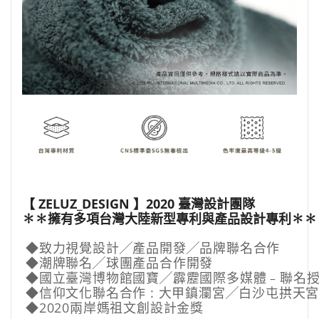
【 ZELUZ_DESIGN 】2020 臺灣設計團隊
✽✽擁有多項台灣大陸新型專利與產品設計專利✽✽
◆
致力視覺設計╱產品開發╱品牌聯名合作
◆
潮牌聯名╱球團產品合作開發
◆
國立臺灣博物館國寶╱霹靂國際多媒體﹣聯名
◆
信仰文化聯名合作 : 大甲鎮瀾宮╱白沙屯拱天
◆
2020兩岸媽祖文創設計金獎