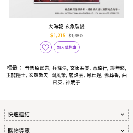
大海報-玄象裂變
$1,215
$1,350
加入購物車
標籤：
,
,
,
,
,
音樂原聲帶
兵烽決
玄象裂變
意琦行
談無慾
,
,
,
,
,
,
玉龍隱士
玄魁敇天
闕風策
藐烽雲
鳳舞遲
鬱葬香
曲
,
飛英
神荒子
快速連結
購物導覽