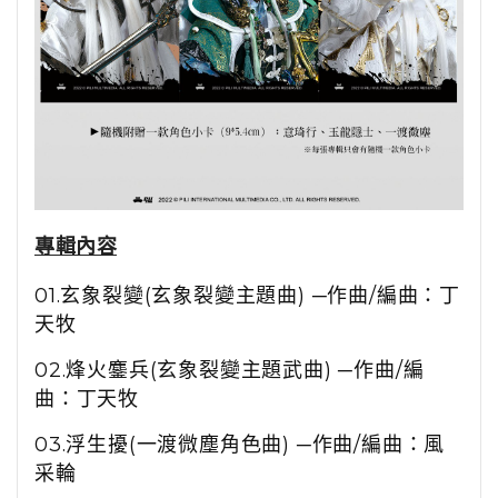
專輯內容
01.
玄象裂變
(
玄象裂變主題曲
)
─作曲
/
編曲：丁
天牧
02.
烽火鏖兵
(
玄象裂變主題武曲
)
─作曲
/
編
曲：丁天牧
03.
浮生擾
(
一渡微塵角色曲
)
─作曲
/
編曲：風
采輪