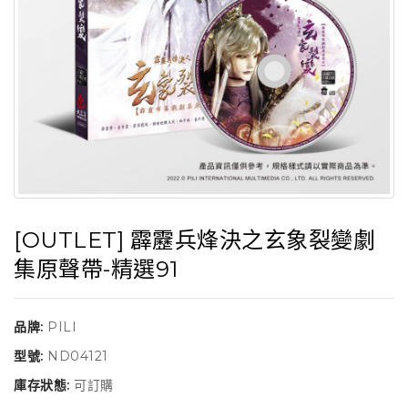
[OUTLET] 霹靂兵烽決之玄象裂變劇
集原聲帶-精選91
品牌:
PILI
型號:
ND04121
庫存狀態:
可訂購