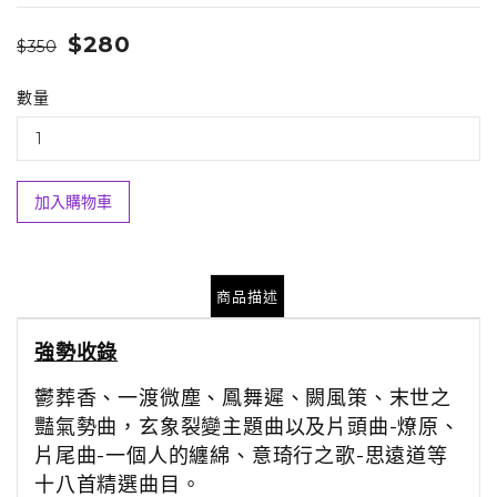
$280
$350
數量
加入購物車
商品描述
強勢收錄
鬱葬香、一渡微塵、鳳舞遲、闕風策、末世之
豔氣勢曲，玄象裂變主題曲以及片頭曲-燎原、
片尾曲-一個人的纏綿、意琦行之歌-思遠道等
十八首精選曲目。