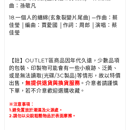
曲：孫敬凡
18.
一個人的纏綿
(
玄象裂變片尾曲
)
─作曲：蔡
佳瑩 │編曲：賈愛國 │作詞：周郎 │演唱：蔡
佳瑩
【註】OUTLET區商品因年代久遠，少數品項
的包裝、印製物可能會有一些小痕跡、泛黃、
或是無法讀取(光碟/3C製品)等情形，故以特價
出售，
無提供退貨與換貨服務
。介意者請謹慎
下單，若不介意歡迎選購收藏。
※注意事項：
1.避免置放於潮濕及火源處。
2.請勿以尖銳粗糙物品於表面摩擦。