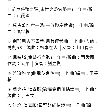
11.
黃泉盛豔之狂
(
末世之艷氣勢曲
)
─作曲
/
編
曲：賈愛國
12.
萬古乾坤空一洗
(
一渡微塵武戲
)
─作曲
/
編
曲：風采輪
13.
刹那鳳去不留華
(
鳳舞遲武曲
)
─作曲
/
吉他：
隱劍
48
│
編曲：松本在人 │女聲：山口伶子
14.
思遠道
(
意琦行之歌
)
─作曲
/
編曲：賈愛國 │
作詞：太平 │演唱：劉昱賢
15.
芳流悠奕
(
曲飛英角色曲
)
─作曲
/
編曲：風采
輪
16.
繭之花
-
演奏版
(
戰魔策通用情境曲
)
─作曲
/
編曲：丁天牧
17.
氣焰
-
演奏版
(
星野殘紅情境曲
)
─作曲
/
編