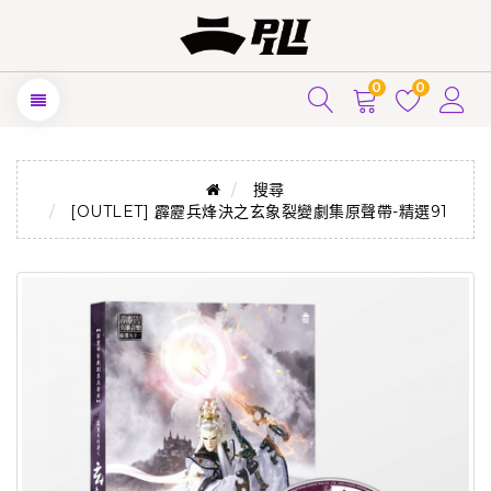
0
0
搜尋
[OUTLET] 霹靂兵烽決之玄象裂變劇集原聲帶-精選91