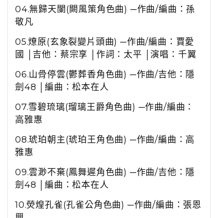
04.
無歸天闌
(
闕風策角色曲
)
─作曲
/
編曲：孫
敬凡
05.
燎原
(
玄象裂變片頭曲
)
─作曲
/
編曲：賈愛
國 │吉他：蔡宗享 │作詞：太平 │演唱：千翼
06.
山骨停雲
(
鬱葬香角色曲
)
─作曲
/
吉他：隱
劍
48
│
編曲：松本在人
07.
雪碧琉璃
(
瑠璃王爵角色曲
)
─作曲
/
編曲：
高雅惠
08.
琥珀朝主
(
琥珀王角色曲
)
─作曲
/
編曲：高
雅惠
09.
雲渺不棄
(
鳳舞遲角色曲
)
─作曲
/
吉他：隱
劍
48
│
編曲：松本在人
10.
熒煌孔雀
(
孔雀公角色曲
)
─作曲
/
編曲：張恩
興