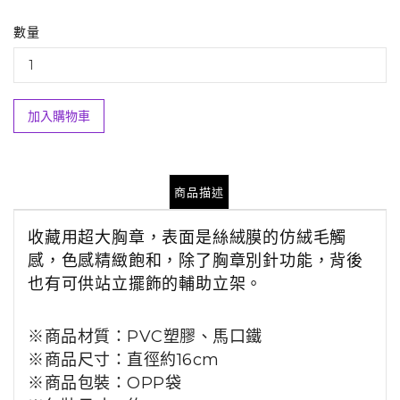
數量
加入購物車
商品描述
收藏用超大胸章，表面是絲絨膜的仿絨毛觸
感，色感精緻飽和，
除了胸章別針功能，背後
也有可供站立擺飾的輔助立架。
※商品材質
：
PVC塑膠、馬口鐵
※商品尺寸：直徑
約16cm
※商品包裝
：
OPP袋