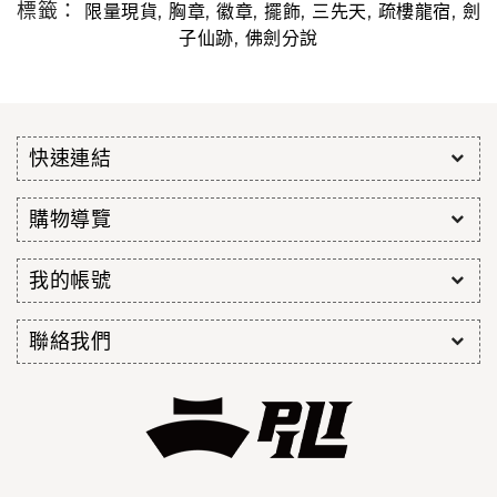
標籤：
,
,
,
,
,
,
限量現貨
胸章
徽章
擺飾
三先天
疏樓龍宿
劍
,
子仙跡
佛劍分說
快速連結
購物導覽
我的帳號
聯絡我們