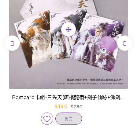


Postcard卡組-三先天(疏樓龍宿+劍子仙跡+佛劍分
說)
$140
$280
售完