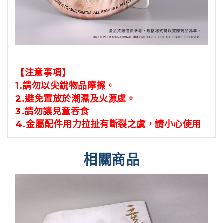
【注意事項】
1.請勿以尖銳物品摩擦。
2.避免置放於潮濕及火源處。
3.請勿讓兒童吞食
4.金屬配件用力拉扯有斷裂之虞，請小心使用
相關商品