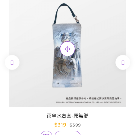


雨傘水壺套-原無鄉
$319
$399