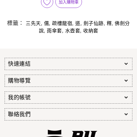
加入購物車
標籤：
,
,
,
,
,
,
三先天
儒
疏樓龍宿
道
劍子仙跡
釋
佛劍分
,
,
,
說
雨傘套
水壺套
收納套
快速連結
購物導覽
我的帳號
聯絡我們