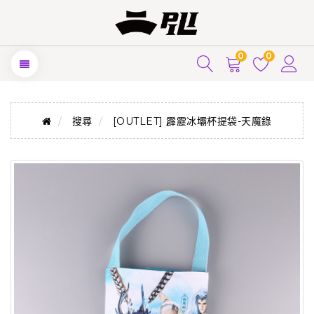
0
0
搜尋
[OUTLET] 霹靂冰壩杯提袋-天魔錄