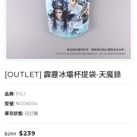
[OUTLET] 霹靂冰壩杯提袋-天魔錄
品牌:
PILI
型號:
NC06034
庫存狀態:
可訂購
$239
$299