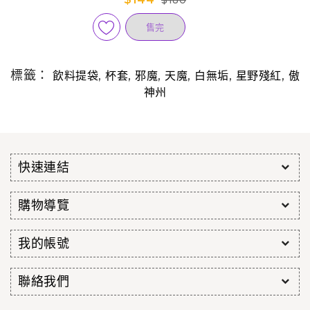
$180
售完
標籤：
,
,
,
,
,
,
飲料提袋
杯套
邪魔
天魔
白無垢
星野殘紅
傲
神州
快速連結
購物導覽
我的帳號
聯絡我們