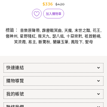
$336
$420
加入購物車
標籤：
,
,
,
,
,
音樂原聲帶
霹靂戰冥曲
天魔
末世之豔
花王
,
,
,
,
,
,
傲神州
星野殘紅
叛天九
瑟八紘
十惡崇黓
祇首魈嶢
,
,
,
,
,
笑流霞
易主
斷驚秋
蘭鑲玉筆
鳳陛下
聖母
快速連結
購物導覽
我的帳號