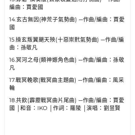
編曲：賈愛國
14.
玄古無因
(
神荒子氣勢曲
)
─作曲
/
編曲：賈愛
國
15.
操玄叛翼颶天殃
(
十惡崇黓氣勢曲
)
─作曲
/
編
曲：孫敬凡
16.
冥河之母
(
類神嫄角色曲
)
─作曲
/
編曲：孫敬
凡
17.
戰冥輓歌
(
戰冥曲主題曲
)
─作曲
/
編曲：風采
輪
18.
共飲
(
霹靂戰冥曲片尾曲
)
─作曲
/
編曲：賈愛
國 │和音：
IKO
│作詞：羅陵 │演唱：劉昱賢