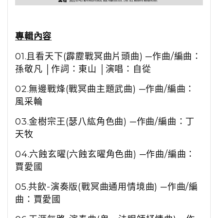
專輯內容
01.
且看天下
(
霹靂戰冥曲片頭曲
)
─作曲
/
編曲：
孫敬凡 │作詞：東山 │演唱：自從
02.
無邊戰烽
(
戰冥曲主題武曲
)
─作曲
/
編曲：
風采輪
03.
金樹宗王
(
瑟八紘角色曲
)
─作曲
/
編曲：丁
天牧
04.
六蝕玄曜
(
六蝕玄曜角色曲
)
─作曲
/
編曲：
賈愛國
05.
共飲
-
演奏版
(
戰冥曲通用情境曲
)
─作曲
/
編
曲：賈愛國