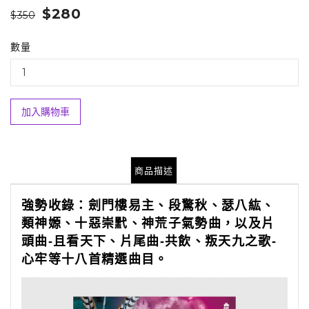
$280
$350
數量
加入購物車
商品描述
強勢收錄：劍門樓易主、段驚秋、瑟八紘、
類神嫄、十惡崇黓、神荒子氣勢曲，以及片
頭曲
-
且看天下、片尾曲
-
共飲、叛天九之歌
-
心牢等十八首精選曲目。