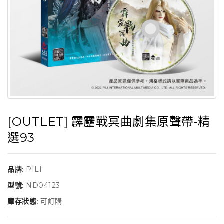
[OUTLET] 霹靂戰冥曲劇集原聲帶-精
選93
品牌:
PILI
型號:
ND04123
庫存狀態:
可訂購