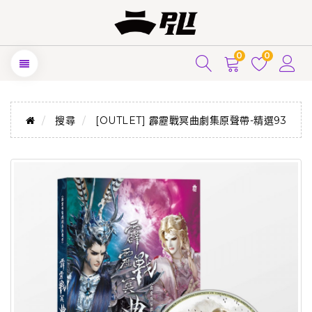
0
0
搜尋
[OUTLET] 霹靂戰冥曲劇集原聲帶-精選93