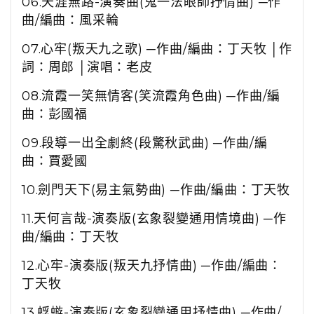
06.
天涯無路
-
演奏曲
(
鬼一法眼師抒情曲
)
─作
曲
/
編曲：風采輪
07.
心牢
(
叛天九之歌
)
─作曲
/
編曲：丁天牧 │作
詞：周郎 │演唱：老皮
08.
流霞一笑無情客
(
笑流霞角色曲
)
─作曲
/
編
曲：彭國福
09.
段導一出全劇終
(
段驚秋武曲
)
─作曲
/
編
曲：賈愛國
10.
劍門天下
(
易主氣勢曲
)
─作曲
/
編曲：丁天牧
11.
天何言哉
-
演奏版
(
玄象裂變通用情境曲
)
─作
曲
/
編曲：丁天牧
12.
心牢
-
演奏版
(
叛天九抒情曲
)
─作曲
/
編曲：
丁天牧
13.
蜉蝣
-
演奏版
(
玄象裂變通用抒情曲
)
─作曲
/