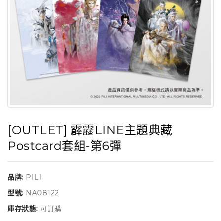
[OUTLET] 霹靂LINE主題典藏
Postcard套組-第6彈
品牌:
PILI
型號:
NA08122
庫存狀態:
可訂購