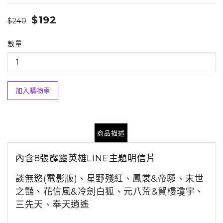
$192
$240
數量
加入購物車
商品描述
內含8張霹靂英雄LINE主題明信片
談無慾(電影版)、星野殘紅、鳳裳&帝隳、末世
之豔、花信風&冷劍白狐、元八荒&賀樓瓊宇、
三先天、奉天逍遙