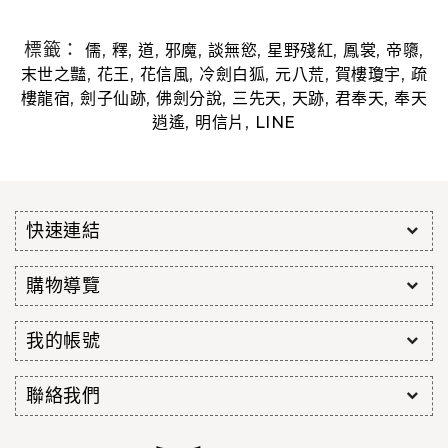
標籤：
,
,
,
,
,
,
,
,
儒
釋
道
邪魔
談無慾
星野殘紅
鳳裳
帝隳
,
,
,
,
,
,
末世之豔
花王
花信風
冷劍白狐
元八荒
賀樓瓊宇
疏
,
,
,
,
,
,
樓龍宿
劍子仙跡
佛劍分說
三先天
天跡
君奉天
奉天
,
,
逍遙
明信片
LINE
快速連結
購物導覽
我的帳號
聯絡我們