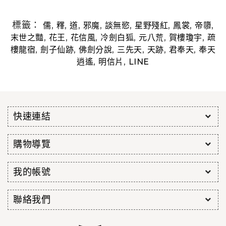
標籤：
,
,
,
,
,
,
,
,
儒
釋
道
邪魔
談無慾
星野殘紅
鳳裳
帝隳
,
,
,
,
,
,
末世之豔
花王
花信風
冷劍白狐
元八荒
賀樓瓊宇
疏
,
,
,
,
,
,
樓龍宿
劍子仙跡
佛劍分說
三先天
天跡
君奉天
奉天
,
,
逍遙
明信片
LINE
快速連結
購物導覽
我的帳號
聯絡我們