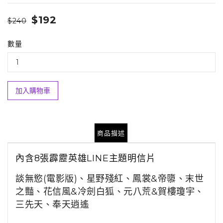
$192
$240
數量
加入購物車
商品描述
內含8張霹靂英雄LINE主題明信片
談無慾(電影版)、星野殘紅、鳳裳&帝隳、末世
之豔、花信風&冷劍白狐、元八荒&賀樓瓊宇、
三先天、奉天逍遙