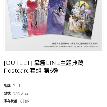
[OUTLET] 霹靂LINE主題典藏
Postcard套組-第6彈
品牌:
PILI
型號:
NA08122
庫存狀態:
可訂購